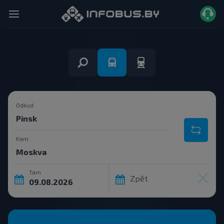
Odkud
Kam
Tam
Zpět