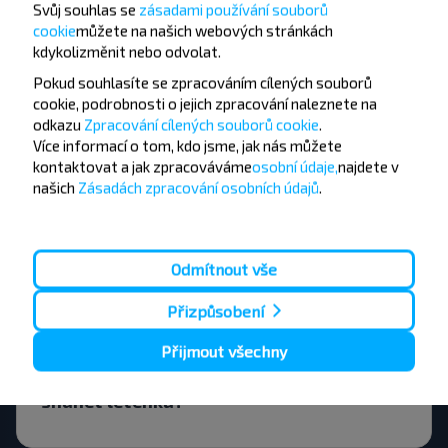
Svůj souhlas se
zásadami používání souborů
Často kladené otázky
cookie
můžete
na našich webových stránkách
kdykoli
změnit nebo odvolat.
Pokud souhlasíte se zpracováním cílených souborů
cookie, podrobnosti o jejich zpracování naleznete na
Jak si mohu rezervovat letenku?
odkazu
Zpracování cílených souborů cookie
.
Více informací o tom,
kdo jsme, jak nás můžete
kontaktovat a jak zpracováváme
osobní údaje,
najdete v
našich
Zásadách zpracování osobních údajů
.
Existují nějaká omezení pro cestování
na trase Pinsk-Moskva?
Odmítnout vše
Přizpůsobení
Přijmout všechny
Kolik dní před cestou bych měl začít
shánět letenku?