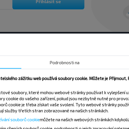
Přihlásit se
Podrobnosti na
atelského zážitku web používá soubory cookie. Můžete je Přijmout,
xtové soubory, které mohou webové stránky používat k vylepšení u
y cookie do vašeho zařízení, pokud jsou nezbytně nutné pro provo
ání do destinace?
orů cookie je třeba získat vaše svolení. Tyto webové stránky použív
jí služby třetích stran zobrazované na našich stránkách.
ívání souborů cookie
můžete
na našich webových stránkách kdykoli
ím cílených souborů cookie, podrobnosti o jejich zpracování nalezn