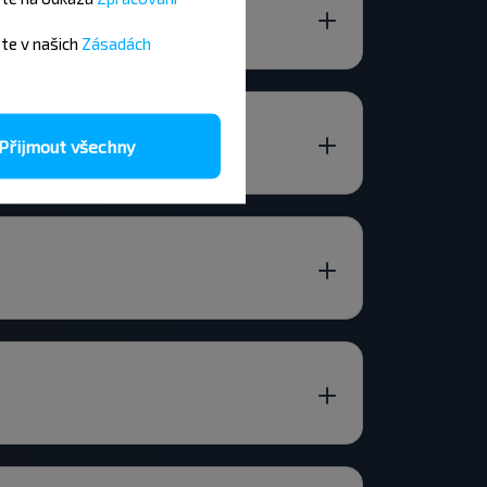
ete v našich
Zásadách
Přijmout všechny