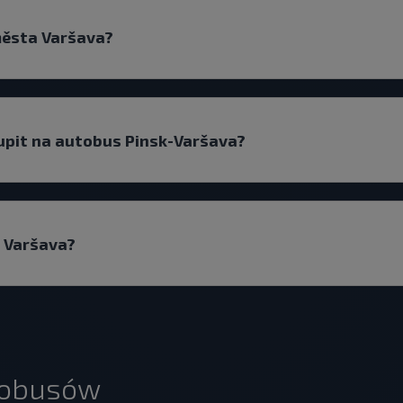
města Varšava?
upit na autobus Pinsk-Varšava?
a Varšava?
tobusów