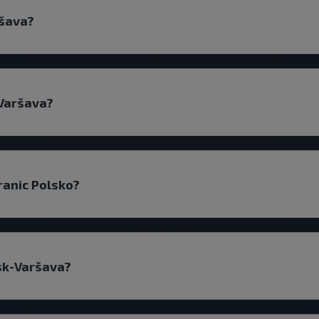
ršava?
 Varšava?
ranic Polsko?
nsk-Varšava?