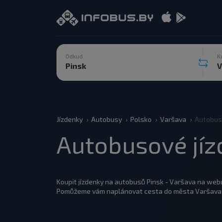
Odkud
K
Jízdenky
Autobusy
Polsko
Varšava
Autobuso
Autobusové jíz
Koupit jízdenky na autobusů Pinsk - Varšava na webu
Pomůžeme vám naplánovat cesta do města Varšava,