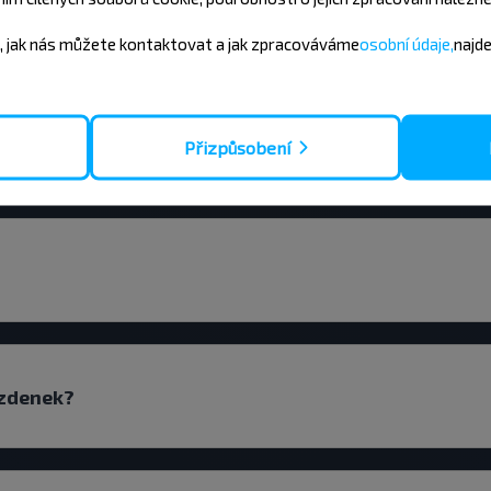
 Pinsk-Varšava?
, jak nás můžete kontaktovat a jak zpracováváme
osobní údaje,
najd
k-Varšava nebo let s přestupem?
Přizpůsobení
ízdenek?