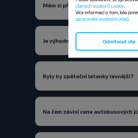
Mám si předem vyhledat letenku na
cílených souborů cookie
.
Více informací o tom,
kdo jsme
zpracování osobních údajů
.
Je výhodnější zvolit přímý let Pins
Odmítnout vše
Byly by zpáteční letenky levnější?
Na čem závisí cena autobusových j