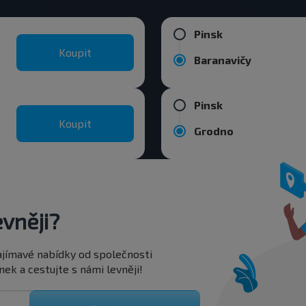
Pinsk
Koupit
Baranavičy
Pinsk
Koupit
Grodno
vněji?
 zajímavé nabídky od společnosti
ek a cestujte s námi levněji!