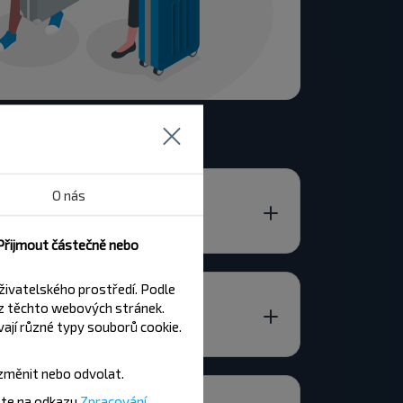
O nás
 Přijmout částečně nebo
živatelského prostředí. Podle
z těchto webových stránek.
ají různé typy souborů cookie.
změnit nebo odvolat.
ete na odkazu
Zpracování