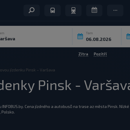
am
Tam
Zítra
Pozítří
vou jízdenku Pinsk – Varšava
denky Pinsk - Varšav
 INFOBUS.by. Cena jízdného a autobusů na trase az města Pinsk. Nízké
 Polsko.