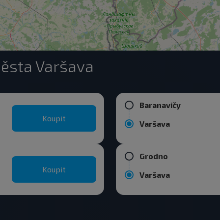
města Varšava
Baranavičy
Koupit
Varšava
Grodno
Koupit
Varšava