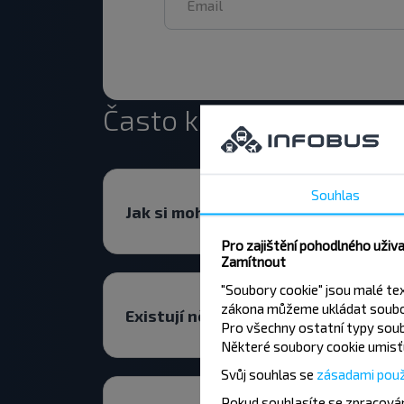
Často kladené otázky
Souhlas
Jak si mohu rezervovat letenku?
Pro zajištění pohodlného uživ
Zamítnout
"Soubory cookie" jsou malé te
zákona můžeme ukládat soubor
Existují nějaká omezení pro cestov
Pro všechny ostatní typy soub
Některé soubory cookie umisťu
Svůj souhlas se
zásadami použ
Pokud souhlasíte se zpracován