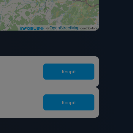
OpenStreetMap
| ©
contributors
Koupit
Koupit