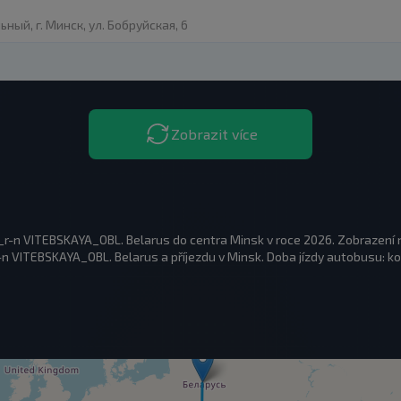
ый, г. Минск, ул. Бобруйская, 6
Zobrazit více
_r-n VITEBSKAYA_OBL. Belarus do centra Minsk v roce 2026. Zobrazení
VITEBSKAYA_OBL. Belarus a příjezdu v Minsk. Doba jízdy autobusu: kol