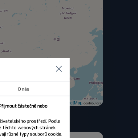
O nás
OpenStreetMap
| ©
contributors
 Přijmout částečně nebo
živatelského prostředí. Podle
z těchto webových stránek.
ají různé typy souborů cookie.