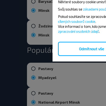
Barysaŭ
Některé soubory cookie umisťu
Svůj souhlas se
zásadami použ
Minsk
Pokud souhlasíte se zpracován
cílených souborů cookie
.
Žodzina
Více informací o tom,
kdo jsme
zpracování osobních údajů
.
Minsk
Populární spojení z m
Odmítnout vše
Pastavy
Myadzyel
Pastavy
National Airport Minsk