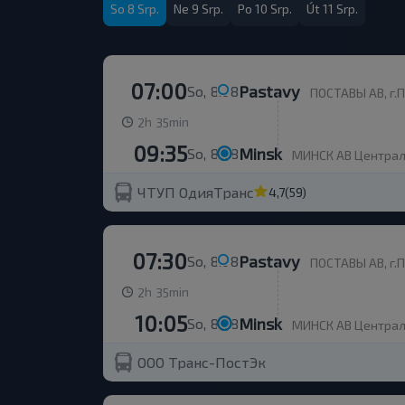
So 8 Srp.
Ne 9 Srp.
Po 10 Srp.
Út 11 Srp.
07:00
Pastavy
So, 8.08
ПОСТАВЫ АВ, г.П
h
min
2
35
09:35
Minsk
So, 8.08
МИНСК АВ Центральн
ЧТУП ОдияТранс
4,7
(59)
07:30
Pastavy
So, 8.08
ПОСТАВЫ АВ, г.П
h
min
2
35
10:05
Minsk
So, 8.08
МИНСК АВ Центральн
ООО Транс-ПостЭк