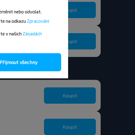
Koupit
změnit nebo odvolat.
ete na odkazu
Zpracování
sk
ete v našich
Zásadách
Koupit
Přijmout všechny
Koupit
Koupit