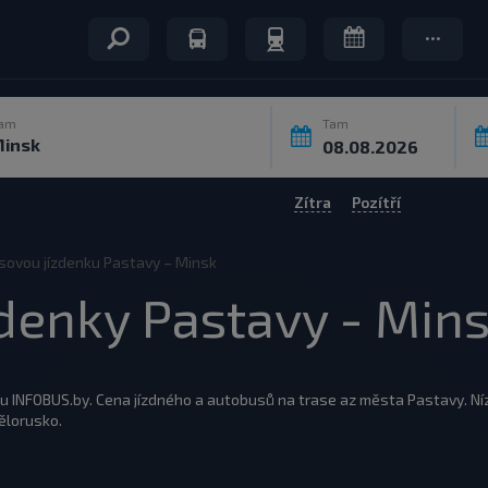
am
Tam
Zítra
Pozítří
ovou jízdenku Pastavy – Minsk
denky Pastavy - Min
u INFOBUS.by. Cena jízdného a autobusů na trase az města Pastavy. Ní
ělorusko.