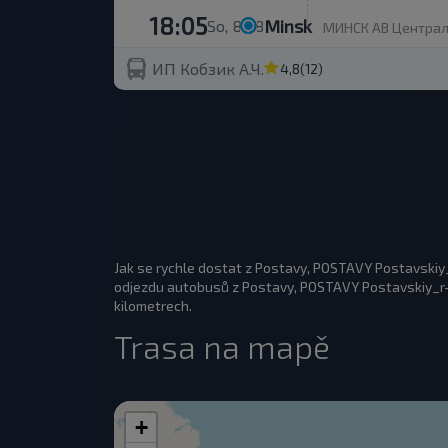
18:05
Minsk
So, 8.08
МИНСК АВ Центральн
ИП Кобзик А.Ч.
4,8
(12)
Jak se rychle dostat z Postavy, POSTAVY Postavskiy
odjezdu autobusů z Postavy, POSTAVY Postavskiy_r-n 
kilometrech.
Trasa na mapě
+