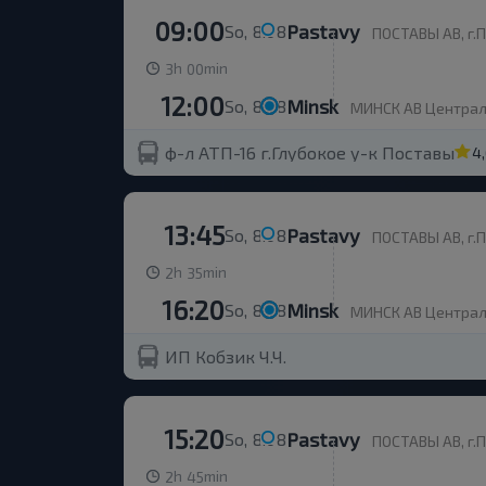
09:00
Pastavy
So, 8.08
ПОСТАВЫ АВ, г.П
h
min
3
00
12:00
Minsk
So, 8.08
МИНСК АВ Центральн
ф-л АТП-16 г.Глубокое у-к Поставы
4
13:45
Pastavy
So, 8.08
ПОСТАВЫ АВ, г.П
h
min
2
35
16:20
Minsk
So, 8.08
МИНСК АВ Центральн
ИП Кобзик Ч.Ч.
15:20
Pastavy
So, 8.08
ПОСТАВЫ АВ, г.П
h
min
2
45