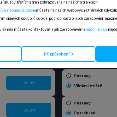
Myadzyel
jí služby třetích stran zobrazované na našich stránkách.
Koupit
ívání souborů cookie
můžete
na našich webových stránkách kdykoli
Minsk
ím cílených souborů cookie, podrobnosti o jejich zpracování nalezn
National Airport Min
, jak nás můžete kontaktovat a jak zpracováváme
osobní údaje,
najd
Koupit
Minsk
ěsta Pastavy
Přizpůsobení
Pastavy
Koupit
Vilnius letiště
Pastavy
Koupit
Petrohrad