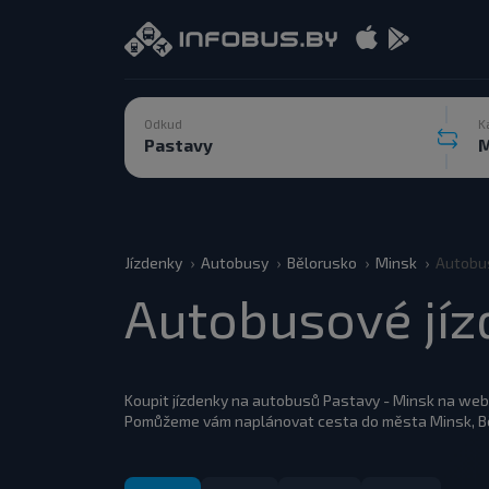
Odkud
K
Jízdenky
Autobusy
Bělorusko
Minsk
Autobus
Autobusové jíz
Koupit jízdenky na autobusů Pastavy - Minsk na web
Pomůžeme vám naplánovat cesta do města Minsk, B