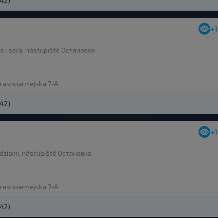
242)
+
a i sera, nástupiště Остановка
Krasnoarmejska 7-A
242)
+
ędziami, nástupiště Остановка
Krasnoarmejska 7-A
242)