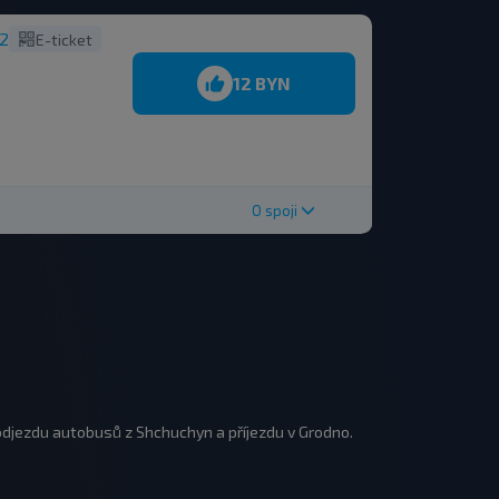
12
E-ticket
12 BYN
O spoji
odjezdu autobusů z Shchuchyn a příjezdu v Grodno.