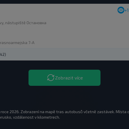
+
y, nástupiště Остановка
Krasnoarmejska 7-A
242)
Zobrazit více
v roce 2026. Zobrazení na mapě tras autobusů včetně zastávek. Místa 
orusko, vzdálenost v kilometrech.