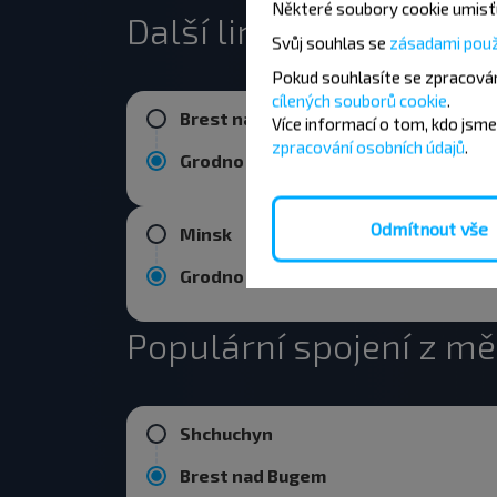
Některé soubory cookie umisťu
Další linky do Grodno
Svůj souhlas se
zásadami použ
Pokud souhlasíte se zpracován
cílených souborů cookie
.
Brest nad Bugem
Více informací o tom,
kdo jsme
zpracování osobních údajů
.
Grodno
Odmítnout vše
Minsk
Grodno
Populární spojení z m
Shchuchyn
Brest nad Bugem