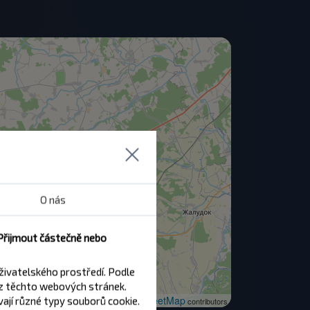
O nás
 Přijmout částečně nebo
živatelského prostředí. Podle
z těchto webových stránek.
OpenStreetMap
ají různé typy souborů cookie.
| ©
contributors