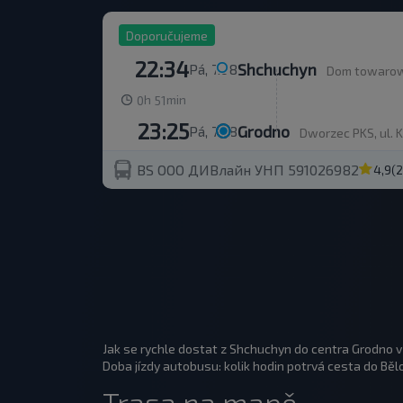
Doporučujeme
22:34
Shchuchyn
Pá, 7.08
Dom towarow
h
min
0
51
23:25
Grodno
Pá, 7.08
Dworzec PKS, ul. 
BS ООО ДИВлайн УНП 591026982
4,9
(
Jak se rychle dostat z Shchuchyn do centra Grodno 
Doba jízdy autobusu: kolik hodin potrvá cesta do Běl
Trasa na mapě