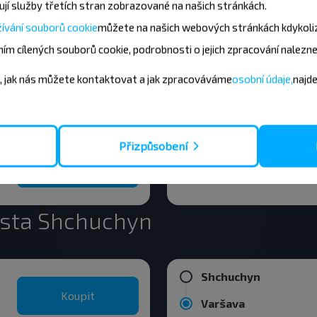
jí služby třetích stran zobrazované na našich stránkách.
ívání souborů cookie
můžete
na našich webových stránkách kdykoli
ím cílených souborů cookie, podrobnosti o jejich zpracování nalezn
Vawkavysk
, jak nás můžete kontaktovat a jak zpracováváme
osobní údaje,
najd
Koupit
Grodno
Přizpůsobení
Kobryn
Koupit
Grodno
ěsta Shchuchyn
Shchuchyn
Koupit
Varšava