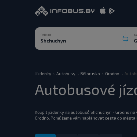
Odkud
K
Jízdenky
Autobusy
Bělorusko
Grodno
Autob
Autobusové jí
Koupit jízdenky na autobusů Shchuchyn - Grodno na
Grodno. Pomůžeme vám naplánovat cesta do města G