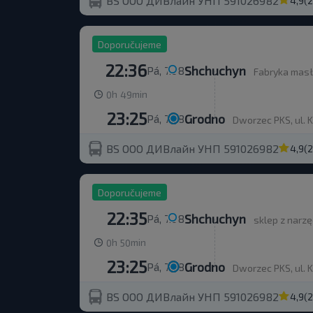
BS ООО ДИВлайн УНП 591026982
4,9
(
Doporučujeme
22:36
Shchuchyn
Pá, 7.08
Fabryka masł
h
min
0
49
23:25
Grodno
Pá, 7.08
Dworzec PKS, ul. 
BS ООО ДИВлайн УНП 591026982
4,9
(
Doporučujeme
22:35
Shchuchyn
Pá, 7.08
sklep z narz
h
min
0
50
23:25
Grodno
Pá, 7.08
Dworzec PKS, ul. 
BS ООО ДИВлайн УНП 591026982
4,9
(