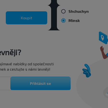
Shchuchyn
Koupit
Minsk
vněji?
 zajímavé nabídky od společnosti
ek a cestujte s námi levněji!
Přihlásit se