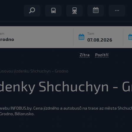
am
Tam
Zítra
Pozítří
usovou jízdenku Shchuchyn – Grodno
zdenky Shchuchyn - 
 webu INFOBUS.by. Cena jízdného a autobusů na trase az města Shchuc
rodno, Bělorusko.