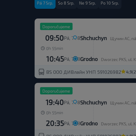
Pá 7 Srp.
So 8 Srp.
Ne 9 Srp.
Po 10 Srp.
Doporučujeme
09:50
Shchuchyn
Pá, 7.08
Щучин АС, ná
h
min
0
55
10:45
Grodno
Pá, 7.08
Dworzec PKS, ul. 
BS ООО ДИВлайн УНП 591026982
4,9
(
Doporučujeme
19:40
Shchuchyn
Pá, 7.08
Щучин АС, ná
h
min
0
55
20:35
Grodno
Pá, 7.08
Dworzec PKS, ul. 