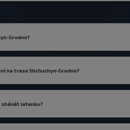
chyn-Grodno?
vání na trase Shchuchyn-Grodno?
t shánět letenku?