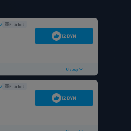
12
E-ticket
12 BYN
O spoji
12
E-ticket
12 BYN