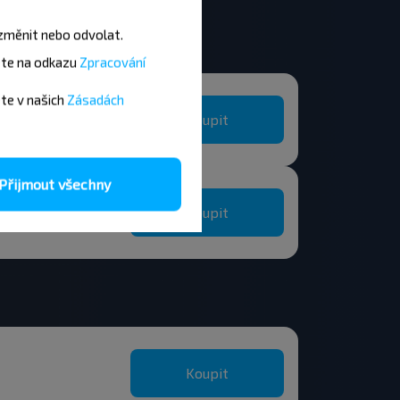
změnit nebo odvolat.
ete na odkazu
Zpracování
ete v našich
Zásadách
Koupit
Přijmout všechny
Koupit
Koupit