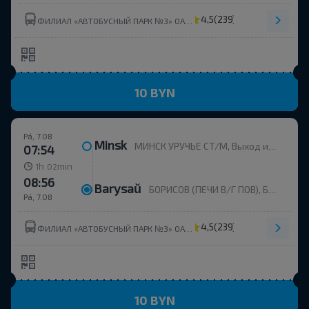
4,5
(239)
ФИЛИАЛ «АВТОБУСНЫЙ ПАРК №3» ОАО МИНОБЛАВТОТРАНС
10 BYN
Pá, 7.08
Minsk
МИНСК УРУЧЬЕ СТ/М, Выход из метро, напротив дома пр. Независимости, 168к2
07:54
h
min
1
02
08:56
Barysaŭ
БОРИСОВ (ПЕЧИ В/Г ПОВ), БОРИСОВ Борисовский р-н МИНСКАЯ ОБЛ. Беларусь
Pá, 7.08
4,5
(239)
ФИЛИАЛ «АВТОБУСНЫЙ ПАРК №3» ОАО МИНОБЛАВТОТРАНС
10 BYN