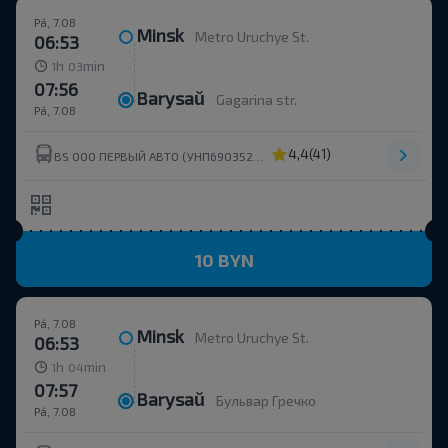
Pá, 7.08
Minsk
Metro Uruchye St.
06:53
h
min
1
03
07:56
Barysaŭ
Gagarina str.
Pá, 7.08
4,4
(41)
BS ООО ПЕРВЫЙ АВТО (УНП690352273)
10 BYN
Pá, 7.08
Minsk
Metro Uruchye St.
06:53
h
min
1
04
07:57
Barysaŭ
Бульвар Гречко
Pá, 7.08