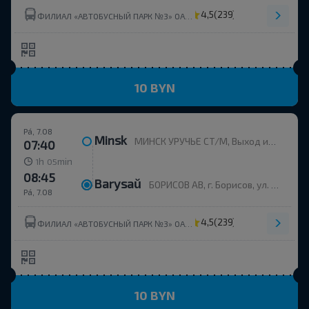
4,5
(239)
ФИЛИАЛ «АВТОБУСНЫЙ ПАРК №3» ОАО МИНОБЛАВТОТРАНС
10 BYN
Pá, 7.08
Minsk
МИНСК УРУЧЬЕ СТ/М, Выход из метро, напротив дома пр. Независимости, 168к2
07:40
h
min
1
05
08:45
Barysaŭ
БОРИСОВ АВ, г. Борисов, ул. Строителей, 35
Pá, 7.08
4,5
(239)
ФИЛИАЛ «АВТОБУСНЫЙ ПАРК №3» ОАО МИНОБЛАВТОТРАНС
10 BYN