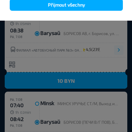
Přijmout všechny
Pá, 7.08
Minsk
МИНСК УРУЧЬЕ СТ/М, Выход из метро, напротив дома пр. Независимости, 168к2
07:33
h
min
1
05
08:38
Barysaŭ
БОРИСОВ АВ, г. Борисов, ул. Строителей, 35
Pá, 7.08
4,5
(239)
ФИЛИАЛ «АВТОБУСНЫЙ ПАРК №3» ОАО МИНОБЛАВТОТРАНС
10 BYN
Pá, 7.08
Minsk
МИНСК УРУЧЬЕ СТ/М, Выход из метро, напротив дома пр. Независимости, 168к2
07:40
h
min
1
02
08:42
Barysaŭ
БОРИСОВ (ПЕЧИ В/Г ПОВ), БОРИСОВ Борисовский р-н МИНСКАЯ ОБЛ. Беларусь
Pá, 7.08