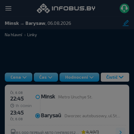
Minsk → Barysaw
, 06.08.2026
Na hlavní
Linky
Cena
Čas
Hodnocení
Čistič
Čt, 6.08
Minsk
Metro Uruchye St.
22:45
h
min
1
00
23:45
Barysaŭ
Dworzec autobusowy, ul.Stroitelej 35
Čt, 6.08
4,4
(41)
BS ООО ПЕРВЫЙ АВТО (УНП690352273)