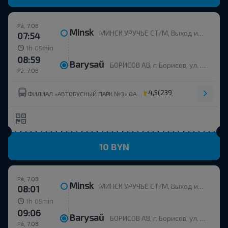
Pá, 7.08
Minsk
МИНСК УРУЧЬЕ СТ/М, Выход из метро, напротив дома пр. Независимости, 168к2
07:54
h
min
1
05
08:59
Barysaŭ
БОРИСОВ АВ, г. Борисов, ул. Строителей, 35
Pá, 7.08
4,5
(239)
ФИЛИАЛ «АВТОБУСНЫЙ ПАРК №3» ОАО МИНОБЛАВТОТРАНС
10 BYN
Pá, 7.08
Minsk
МИНСК УРУЧЬЕ СТ/М, Выход из метро, напротив дома пр. Независимости, 168к2
08:01
h
min
1
05
09:06
Barysaŭ
БОРИСОВ АВ, г. Борисов, ул. Строителей, 35
Pá, 7.08