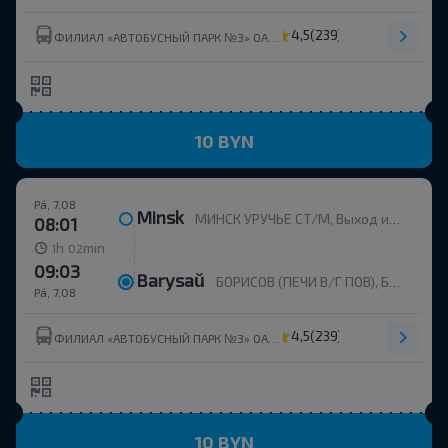
4,5
(239)
ФИЛИАЛ «АВТОБУСНЫЙ ПАРК №3» ОАО МИНОБЛАВТОТРАНС
10 BYN
Pá, 7.08
Minsk
МИНСК УРУЧЬЕ СТ/М, Выход из метро, напротив дома пр. Независимости, 168к2
08:01
h
min
1
02
09:03
Barysaŭ
БОРИСОВ (ПЕЧИ В/Г ПОВ), БОРИСОВ Борисовский р-н МИНСКАЯ ОБЛ. Беларусь
Pá, 7.08
4,5
(239)
ФИЛИАЛ «АВТОБУСНЫЙ ПАРК №3» ОАО МИНОБЛАВТОТРАНС
10 BYN