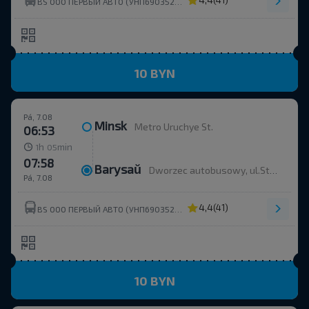
(41)
BS ООО ПЕРВЫЙ АВТО (УНП690352273)
10 BYN
Pá, 7.08
Minsk
Metro Uruchye St.
06:53
h
min
1
05
07:58
Barysaŭ
Dworzec autobusowy, ul.Stroitelej 35
Pá, 7.08
4,4
(41)
BS ООО ПЕРВЫЙ АВТО (УНП690352273)
10 BYN