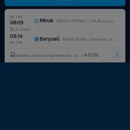
Pá, 7.08
Minsk
МИНСК УРУЧЬЕ СТ/М, Выход из метро, напротив дома пр. Независимости, 168к2
08:09
h
min
1
05
09:14
Barysaŭ
БОРИСОВ АВ, г. Борисов, ул. Строителей, 35
Pá, 7.08
4,5
(239)
ФИЛИАЛ «АВТОБУСНЫЙ ПАРК №3» ОАО МИНОБЛАВТОТРАНС
10 BYN
Pá, 7.08
Minsk
МИНСК УРУЧЬЕ СТ/М, Выход из метро, напротив дома пр. Независимости, 168к2
08:09
h
min
1
02
09:11
Barysaŭ
БОРИСОВ (ПЕЧИ В/Г ПОВ), БОРИСОВ Борисовский р-н МИНСКАЯ ОБЛ. Беларусь
Pá, 7.08