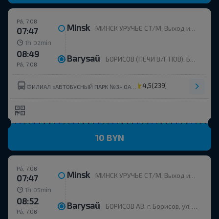
Pá, 7.08
Minsk
МИНСК УРУЧЬЕ СТ/М, Выход из метро, напротив дома пр. Независимости, 168к2
07:47
h
min
1
02
08:49
Barysaŭ
БОРИСОВ (ПЕЧИ В/Г ПОВ), БОРИСОВ Борисовский р-н МИНСКАЯ ОБЛ. Беларусь
Pá, 7.08
4,5
(239)
ФИЛИАЛ «АВТОБУСНЫЙ ПАРК №3» ОАО МИНОБЛАВТОТРАНС
10 BYN
Pá, 7.08
Minsk
МИНСК УРУЧЬЕ СТ/М, Выход из метро, напротив дома пр. Независимости, 168к2
07:47
h
min
1
05
08:52
Barysaŭ
БОРИСОВ АВ, г. Борисов, ул. Строителей, 35
Pá, 7.08