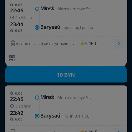
Čt, 6.08
Minsk
Metro Uruchye St.
22:45
h
min
0
59
23:44
Barysaŭ
Бульвар Гречко
Čt, 6.08
4,4
(41)
BS ООО ПЕРВЫЙ АВТО (УНП690352273)
10 BYN
Čt, 6.08
Minsk
Metro Uruchye St.
22:45
h
min
0
57
23:42
Barysaŭ
ПЕЧИ В/Г ПОВ
Čt, 6.08
4,4