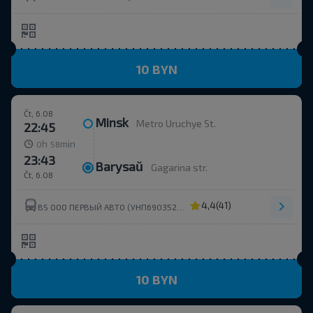
10 BYN
Čt, 6.08
Minsk
Metro Uruchye St.
22:45
h
min
0
58
23:43
Barysaŭ
Gagarina str.
Čt, 6.08
4,4
(41)
BS ООО ПЕРВЫЙ АВТО (УНП690352273)
10 BYN