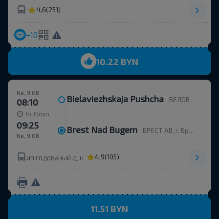
4,6
(251)
+10
10.22 BYN
Ne, 9.08
Bielaviezhskaja Pushcha
БЕЛОВЕЖСКАЯ ПУЩА, Каменюкский с/с Каменецкий р-н БРЕСТСКАЯ ОБЛ. Беларусь
08:10
h
min
1
15
09:25
Brest Nad Bugem
БРЕСТ АВ, г. Брест, ул. Орджоникидзе, 12, Беларусь
Ne, 9.08
4,9
(105)
ИП ГОДОВАНЫЙ Д. Н.
11.51 BYN