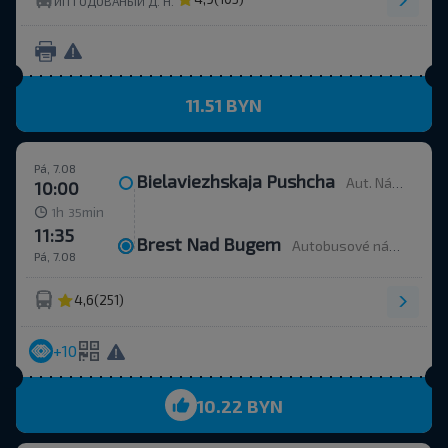
ИП ГОДОВАНЫЙ Д. Н.
11.51 BYN
Pá, 7.08
Bielaviezhskaja Pushcha
Aut. Nádr.
10:00
h
min
1
35
11:35
Brest Nad Bugem
Autobusové nádraží, ulice Ordžonikidze 12.
Pá, 7.08
4,6
(251)
+10
10.22 BYN