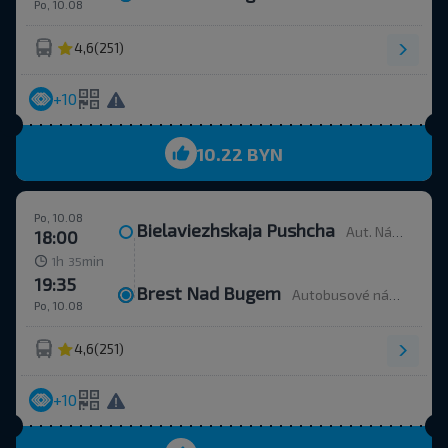
Po, 10.08
4,6
(251)
+10
10.22 BYN
Po, 10.08
Bielaviezhskaja Pushcha
Aut. Nádr.
18:00
h
min
1
35
19:35
Brest Nad Bugem
Autobusové nádraží, ulice Ordžonikidze 12.
Po, 10.08
4,6
(251)
+10