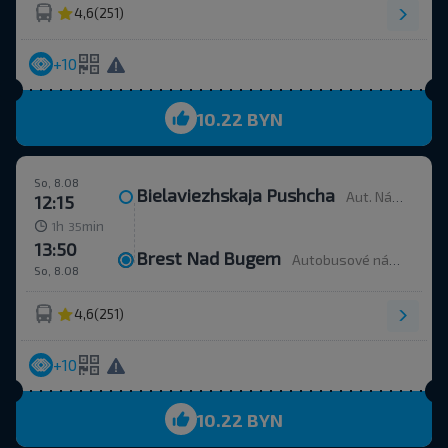
4,6
(251)
+10
10.22 BYN
So, 8.08
Bielaviezhskaja Pushcha
Aut. Nádr.
12:15
h
min
1
35
13:50
Brest Nad Bugem
Autobusové nádraží, ulice Ordžonikidze 12.
So, 8.08
4,6
(251)
+10
10.22 BYN