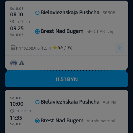
So, 8.08
Bielaviezhskaja Pushcha
БЕЛОВЕЖСКАЯ ПУЩА, Каменюкский с/с Каменецкий р-н БРЕСТСКАЯ ОБЛ. Беларусь
08:10
h
min
1
15
09:25
Brest Nad Bugem
БРЕСТ АВ, г. Брест, ул. Орджоникидзе, 12, Беларусь
So, 8.08
4,9
(105)
ИП ГОДОВАНЫЙ Д. Н.
11.51 BYN
So, 8.08
Bielaviezhskaja Pushcha
Aut. Nádr.
10:00
h
min
1
35
11:35
Brest Nad Bugem
Autobusové nádraží, ulice Ordžonikidze 12.
So, 8.08