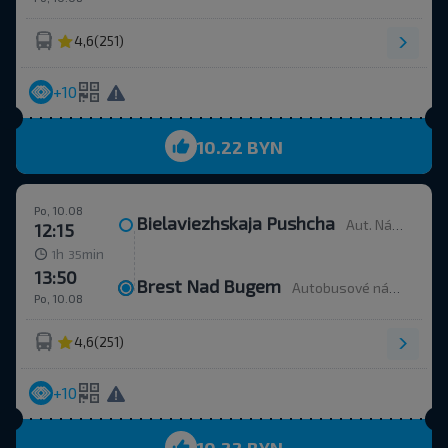
4,6
(251)
+10
10.22 BYN
Po, 10.08
Bielaviezhskaja Pushcha
Aut. Nádr.
12:15
h
min
1
35
13:50
Brest Nad Bugem
Autobusové nádraží, ulice Ordžonikidze 12.
Po, 10.08
4,6
(251)
+10
10.22 BYN