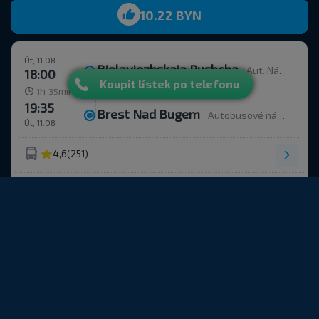
10.22 BYN
Út, 11.08
Bielaviezhskaja Pushcha
Aut. Nádr.
18:00
Koupit lístek po telefonu
h
min
1
35
19:35
Brest Nad Bugem
Autobusové nádraží, ulice Ordžonikidze 12.
Út, 11.08
4,6
(251)
+10
10.22 BYN
Út, 11.08
Bielaviezhskaja Pushcha
БЕЛОВЕЖСКАЯ ПУЩА, Каменюкский с/с Каменецкий р-н БРЕСТСКАЯ ОБЛ. Беларусь
18:25
h
min
1
15