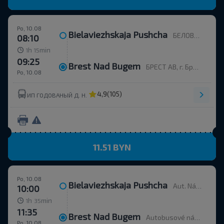
Po, 10.08
Bielaviezhskaja Pushcha
БЕЛОВЕЖСКАЯ ПУЩА, Каменюкский с/с Каменецкий р-н БРЕСТСКАЯ ОБЛ. Беларусь
08:10
h
min
1
15
09:25
Brest Nad Bugem
БРЕСТ АВ, г. Брест, ул. Орджоникидзе, 12, Беларусь
Po, 10.08
4,9
(105)
ИП ГОДОВАНЫЙ Д. Н.
11.51 BYN
Po, 10.08
Bielaviezhskaja Pushcha
Aut. Nádr.
10:00
h
min
1
35
11:35
Brest Nad Bugem
Autobusové nádraží, ulice Ordžonikidze 12.
Po, 10.08