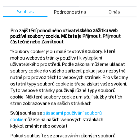
4,6
(251)
Souhlas
Podrobnosti na
O nás
+10
Pro zajištění pohodlného uživatelského zážitku web
používá soubory cookie. Můžete je Přijmout, Přijmout
10.22 BYN
částečně nebo Zamítnout
"Soubory cookie" jsou malé textové soubory, které
mohou webové stránky používat k vylepšení
Ne, 9.08
uživatelského prostředí. Podle zákona můžeme ukládat
Bielaviezhskaja Pushcha
БЕЛОВЕЖСКАЯ ПУЩА, Каменюкский с/с Каменецкий р-н БРЕСТСКАЯ ОБЛ. Беларусь
14:10
soubory cookie do vašeho zařízení, pokud jsou nezbytně
h
min
1
10
nutné pro provoz těchto webových stránek. Pro všechny
15:20
ostatní typy souborů cookie je třeba získat vaše svolení.
Brest Nad Bugem
БРЕСТ АВ, г. Брест, ул. Орджоникидзе, 12, Беларусь
Ne, 9.08
Tyto webové stránky používají různé typy souborů
cookie. Některé soubory cookie umisťují služby třetích
4,9
(105)
ИП ГОДОВАНЫЙ Д. Н.
stran zobrazované na našich stránkách.
Svůj souhlas se
zásadami používání souborů
cookie
můžete
na našich webových stránkách
kdykoli
změnit nebo odvolat.
11.51 BYN
Pokud souhlasíte se zpracováním cílených souborů