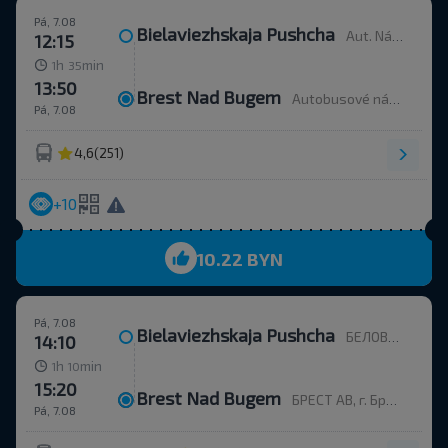
Pá, 7.08
Bielaviezhskaja Pushcha
Aut. Nádr.
12:15
h
min
1
35
13:50
Brest Nad Bugem
Autobusové nádraží, ulice Ordžonikidze 12.
Pá, 7.08
4,6
(251)
+10
10.22 BYN
Pá, 7.08
Bielaviezhskaja Pushcha
БЕЛОВЕЖСКАЯ ПУЩА, Каменюкский с/с Каменецкий р-н БРЕСТСКАЯ ОБЛ. Беларусь
14:10
h
min
1
10
15:20
Brest Nad Bugem
БРЕСТ АВ, г. Брест, ул. Орджоникидзе, 12, Беларусь
Pá, 7.08