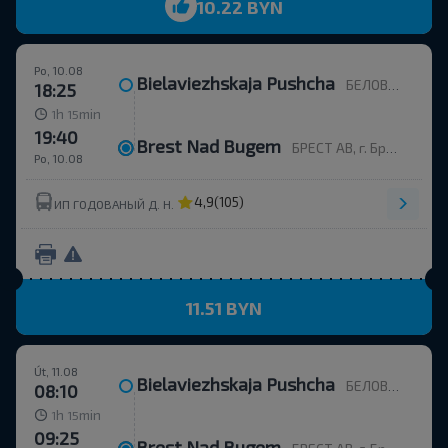
10.22 BYN
Po, 10.08
Bielaviezhskaja Pushcha
БЕЛОВЕЖСКАЯ ПУЩА, Каменюкский с/с Каменецкий р-н БРЕСТСКАЯ ОБЛ. Беларусь
18:25
h
min
1
15
19:40
Brest Nad Bugem
БРЕСТ АВ, г. Брест, ул. Орджоникидзе, 12, Беларусь
Po, 10.08
4,9
(105)
ИП ГОДОВАНЫЙ Д. Н.
11.51 BYN
Út, 11.08
Bielaviezhskaja Pushcha
БЕЛОВЕЖСКАЯ ПУЩА, Каменюкский с/с Каменецкий р-н БРЕСТСКАЯ ОБЛ. Беларусь
08:10
h
min
1
15
09:25
Brest Nad Bugem