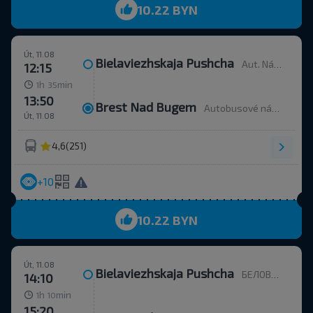
10.22 BYN
Út, 11.08
Bielaviezhskaja Pushcha
Aut. Nádr.
12:15
h
min
1
35
13:50
Brest Nad Bugem
Autobusové nádraží, ulice Ordžonikidze 12.
Út, 11.08
4,6
(251)
+10
10.22 BYN
Út, 11.08
Bielaviezhskaja Pushcha
БЕЛОВЕЖСКАЯ ПУЩА, Каменюкский с/с Каменецкий р-н БРЕСТСКАЯ ОБЛ. Беларусь
14:10
h
min
1
10
15:20