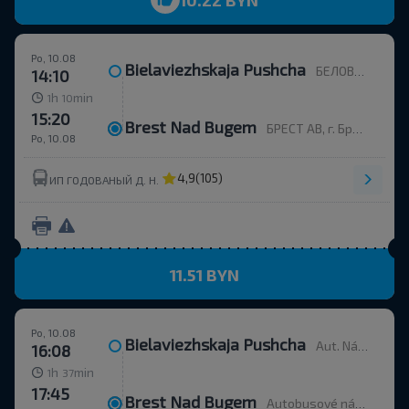
Po, 10.08
Bielaviezhskaja Pushcha
БЕЛОВЕЖСКАЯ ПУЩА, Каменюкский с/с Каменецкий р-н БРЕСТСКАЯ ОБЛ. Беларусь
14:10
h
min
1
10
15:20
Brest Nad Bugem
БРЕСТ АВ, г. Брест, ул. Орджоникидзе, 12, Беларусь
Po, 10.08
4,9
(105)
ИП ГОДОВАНЫЙ Д. Н.
11.51 BYN
Po, 10.08
Bielaviezhskaja Pushcha
Aut. Nádr.
16:08
h
min
1
37
17:45
Brest Nad Bugem
Autobusové nádraží, ulice Ordžonikidze 12.