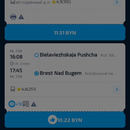
4,9
(105)
ИП ГОДОВАНЫЙ Д. Н.
11.51 BYN
Pá, 7.08
Bielaviezhskaja Pushcha
Aut. Nádr.
16:08
h
min
1
37
17:45
Brest Nad Bugem
Autobusové nádraží, ulice Ordžonikidze 12.
Pá, 7.08
4,6
(251)
+10
10.22 BYN