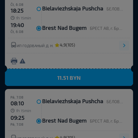
Čt, 6.08
Bielaviezhskaja Pushcha
БЕЛОВЕЖСКАЯ ПУЩА, Каменюкский с/с Каменецкий р-н БРЕСТСКАЯ ОБЛ. Беларусь
18:25
h
min
1
15
19:40
Brest Nad Bugem
БРЕСТ АВ, г. Брест, ул. Орджоникидзе, 12, Беларусь
Čt, 6.08
4,9
(105)
ИП ГОДОВАНЫЙ Д. Н.
11.51 BYN
Pá, 7.08
Bielaviezhskaja Pushcha
БЕЛОВЕЖСКАЯ ПУЩА, Каменюкский с/с Каменецкий р-н БРЕСТСКАЯ ОБЛ. Беларусь
08:10
h
min
1
15
09:25
Brest Nad Bugem
БРЕСТ АВ, г. Брест, ул. Орджоникидзе, 12, Беларусь
Pá, 7.08
4,9
(105)