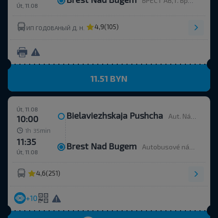
БРЕСТ АВ, г. Брест, ул. Орджоникидзе, 12, Беларусь
Út, 11.08
4,9
(105)
ИП ГОДОВАНЫЙ Д. Н.
11.51 BYN
Út, 11.08
Bielaviezhskaja Pushcha
Aut. Nádr.
10:00
h
min
1
35
11:35
Brest Nad Bugem
Autobusové nádraží, ulice Ordžonikidze 12.
Út, 11.08
4,6
(251)
+10