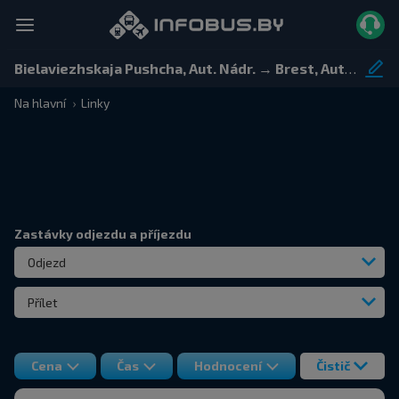
Bielaviezhskaja Pushcha, Aut. Nádr. → Brest, Autobusové nádraží, ulice Ordžonikidze 12.
Na hlavní
Linky
Zastávky odjezdu a příjezdu
Odjezd
Přílet
Cena
Čas
Hodnocení
Čistič