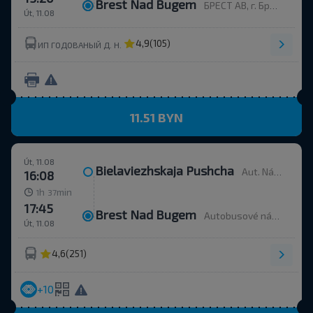
Brest Nad Bugem
БРЕСТ АВ, г. Брест, ул. Орджоникидзе, 12, Беларусь
Út, 11.08
4,9
(105)
ИП ГОДОВАНЫЙ Д. Н.
11.51 BYN
Út, 11.08
Bielaviezhskaja Pushcha
Aut. Nádr.
16:08
h
min
1
37
17:45
Brest Nad Bugem
Autobusové nádraží, ulice Ordžonikidze 12.
Út, 11.08
4,6
(251)
+10