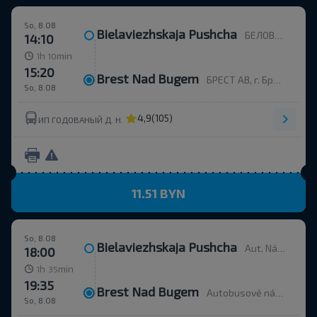
So, 8.08
Bielaviezhskaja Pushcha
БЕЛОВЕЖСКАЯ ПУЩА, Каменюкский с/с Каменецкий р-н БРЕСТСКАЯ ОБЛ. Беларусь
14:10
h
min
1
10
15:20
Brest Nad Bugem
БРЕСТ АВ, г. Брест, ул. Орджоникидзе, 12, Беларусь
So, 8.08
4,9
(105)
ИП ГОДОВАНЫЙ Д. Н.
11.51 BYN
So, 8.08
Bielaviezhskaja Pushcha
Aut. Nádr.
18:00
h
min
1
35
19:35
Brest Nad Bugem
Autobusové nádraží, ulice Ordžonikidze 12.
So, 8.08