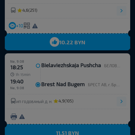
4,6
(251)
+10
10.22 BYN
Ne, 9.08
Bielaviezhskaja Pushcha
БЕЛОВЕЖСКАЯ ПУЩА, Каменюкский с/с Каменецкий р-н БРЕСТСКАЯ ОБЛ. Беларусь
18:25
h
min
1
15
19:40
Brest Nad Bugem
БРЕСТ АВ, г. Брест, ул. Орджоникидзе, 12, Беларусь
Ne, 9.08
4,9
(105)
ИП ГОДОВАНЫЙ Д. Н.
11.51 BYN