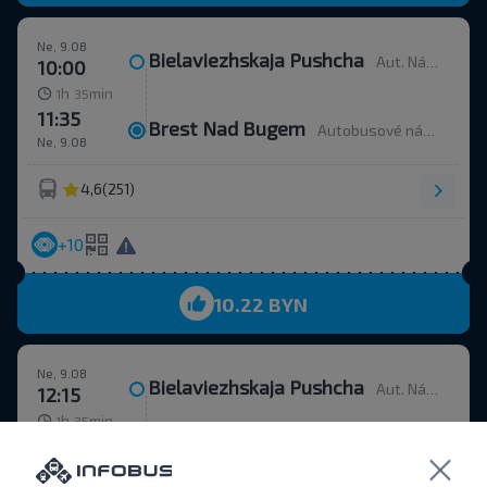
Ne, 9.08
Bielaviezhskaja Pushcha
Aut. Nádr.
10:00
h
min
1
35
11:35
Brest Nad Bugem
Autobusové nádraží, ulice Ordžonikidze 12.
Ne, 9.08
4,6
(251)
+10
10.22 BYN
Ne, 9.08
Bielaviezhskaja Pushcha
Aut. Nádr.
12:15
h
min
1
35
13:50
Brest Nad Bugem
Autobusové nádraží, ulice Ordžonikidze 12.
Ne, 9.08