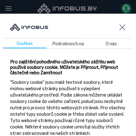
Pinsk → Ivanovo
, 10.08.2026
Na hlavní
Linky
Souhlas
Podrobnosti na
O nás
Pro zajištění pohodlného uživatelského zážitku web
používá soubory cookie. Můžete je Přijmout, Přijmout
částečně nebo Zamítnout
Na Vámi vybraný datum nebyly nalezeny žádné trasy
"Soubory cookie" jsou malé textové soubory, které
mohou webové stránky používat k vylepšení
uživatelského prostředí. Podle zákona můžeme ukládat
soubory cookie do vašeho zařízení, pokud jsou nezbytně
nutné pro provoz těchto webových stránek. Pro všechny
ostatní typy souborů cookie je třeba získat vaše svolení.
Tyto webové stránky používají různé typy souborů
cookie. Některé soubory cookie umisťují služby třetích
stran zobrazované na našich stránkách.