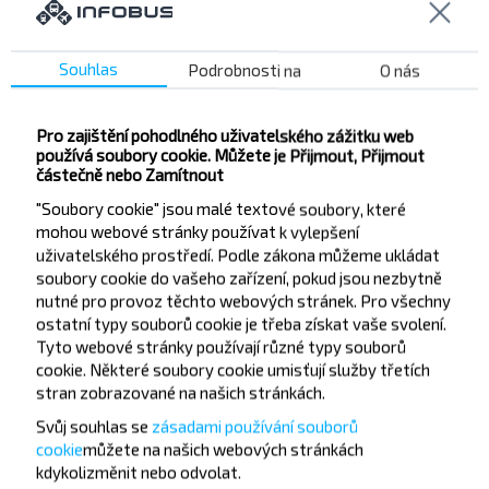
Souhlas
Podrobnosti na
O nás
Chcete cestovat
Pro zajištění pohodlného uživatelského zážitku web
levněji?
používá soubory cookie. Můžete je Přijmout, Přijmout
částečně nebo Zamítnout
Nenechte si ujít akce, slevy a další zajímavé nabídky
"Soubory cookie" jsou malé textové soubory, které
od společnosti INFOBUS. Přihlaste se k odběru
mohou webové stránky používat k vylepšení
novinek a cestujte s námi levněji!
uživatelského prostředí. Podle zákona můžeme ukládat
soubory cookie do vašeho zařízení, pokud jsou nezbytně
nutné pro provoz těchto webových stránek. Pro všechny
ostatní typy souborů cookie je třeba získat vaše svolení.
Tyto webové stránky používají různé typy souborů
cookie. Některé soubory cookie umisťují služby třetích
Přihlásit se
stran zobrazované na našich stránkách.
Svůj souhlas se
zásadami používání souborů
cookie
můžete
na našich webových stránkách
kdykoli
změnit nebo odvolat.