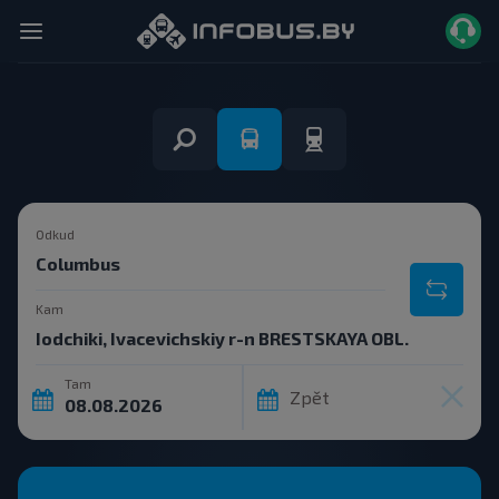
Odkud
Kam
Tam
Zpět