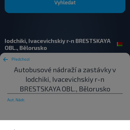
Vyhledat
Iodchiki, Ivacevichskiy r-n BRESTSKAYA
OBL., Bělorusko
Předchozí
Autobusové nádraží a zastávky v
Iodchiki, Ivacevichskiy r-n
BRESTSKAYA OBL., Bělorusko
Aut. Nádr.