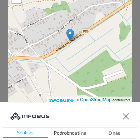
OpenStreetMap
| ©
contributors
Společnost Myadel AB
Okresní nemocnice
Souhlas
Podrobnosti na
O nás