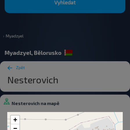
Vyhledat
Myadzyel
Myadzyel, Bělorusko
Zpět
Nesterovich
Nesterovich na mapě
+
−