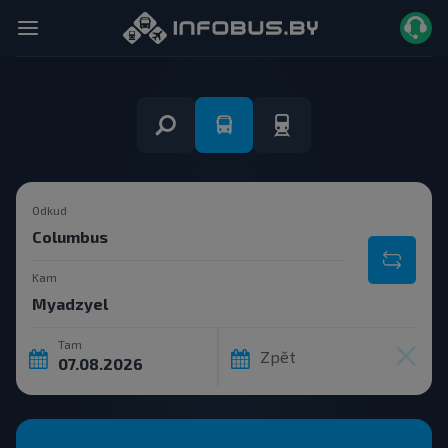
Odkud
Kam
Tam
Zpět