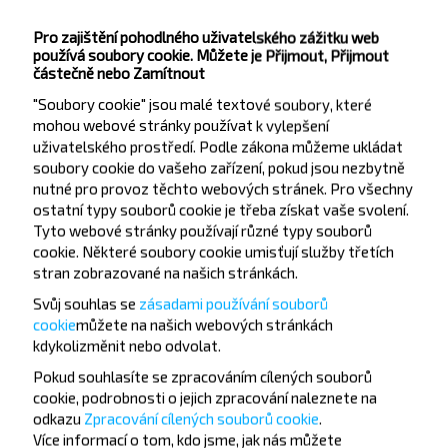
Stará Myadel
Zemědělské stroje
Pro zajištění pohodlného uživatelského zážitku web
používá soubory cookie. Můžete je Přijmout, Přijmout
pekárna
částečně nebo Zamítnout
OP Autobusové nádraží
"Soubory cookie" jsou malé textové soubory, které
Škola č. 1
mohou webové stránky používat k vylepšení
Mateřská škola
uživatelského prostředí. Podle zákona můžeme ukládat
soubory cookie do vašeho zařízení, pokud jsou nezbytně
О. Bychka
nutné pro provoz těchto webových stránek. Pro všechny
Nesterovich
ostatní typy souborů cookie je třeba získat vaše svolení.
Sharangovicha Pl.
Tyto webové stránky používají různé typy souborů
cookie. Některé soubory cookie umisťují služby třetích
stran zobrazované na našich stránkách.
Svůj souhlas se
zásadami používání souborů
cookie
můžete
na našich webových stránkách
kdykoli
změnit nebo odvolat.
Pokud souhlasíte se zpracováním cílených souborů
Chcete cestovat
cookie, podrobnosti o jejich zpracování naleznete na
levněji?
odkazu
Zpracování cílených souborů cookie
.
Více informací o tom,
kdo jsme, jak nás můžete