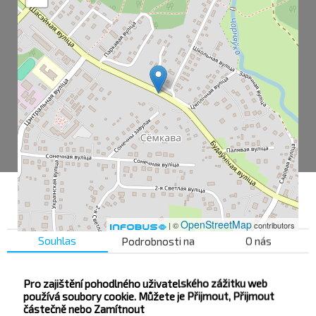
OpenStreetMap
| ©
contributors
Souhlas
Podrobnosti na
O nás
Semkovo
Pro zajištění pohodlného uživatelského zážitku web
používá soubory cookie. Můžete je Přijmout, Přijmout
Seaside San.
částečně nebo Zamítnout