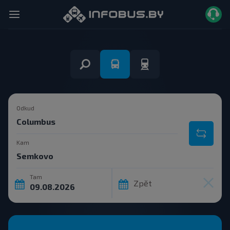
Odkud
Kam
Tam
Zpět