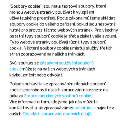
Klub
"Soubory cookie" jsou malé textové soubory, které
Tyrkysová
mohou webové stránky používat k vylepšení
Shkolnaya str.
uživatelského prostředí. Podle zákona můžeme ukládat
soubory cookie do vašeho zařízení, pokud jsou nezbytně
nutné pro provoz těchto webových stránek. Pro všechny
ostatní typy souborů cookie je třeba získat vaše svolení.
Tyto webové stránky používají různé typy souborů
cookie. Některé soubory cookie umisťují služby třetích
stran zobrazované na našich stránkách.
Chcete cestovat
Svůj souhlas se
zásadami používání souborů
cookie
můžete
na našich webových stránkách
levněji?
kdykoli
změnit nebo odvolat.
Nenechte si ujít akce, slevy a další zajímavé nabídky
Pokud souhlasíte se zpracováním cílených souborů
cookie, podrobnosti o jejich zpracování naleznete na
od společnosti INFOBUS. Přihlaste se k odběru
odkazu
Zpracování cílených souborů cookie
.
novinek a cestujte s námi levněji!
Více informací o tom,
kdo jsme, jak nás můžete
kontaktovat a jak zpracováváme
osobní údaje,
najdete v
našich
Zásadách zpracování osobních údajů
.