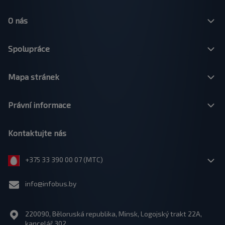
O nás
Spolupráce
Mapa stránek
Právní informace
Kontaktujte nás
+375 33 390 00 07 (МТС)
info@infobus.by
220090, Běloruská republika, Minsk, Logojský trakt 22A,
kancelář 302.