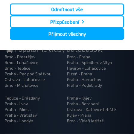
Přihlásit se
Odmítnout vše
Přizpůsobení
Přijmout všechny
Popularne trasy autobusów
Brno - Prostějov
Brno - Praha
Brno - Luhačovice
Praha - Spindleruv Mlyn
Brno - Teplice
Havirov - Luhačovice
Praha - Pec pod Sněžkou
Plzeň - Praha
Ostrava - Luhačovice
Praha - Harrachov
Brno - Michalovce
Praha - Podebrady
Teplice - Drážďany
Praha - Kyjev
Praha - Lvov
Praha - Botosani
Praha - Minsk
Ostrava - Katovice letiště
Praha - Vratislav
Kyjev - Praha
Praha - Londýn
Brno - Vídeň letiště