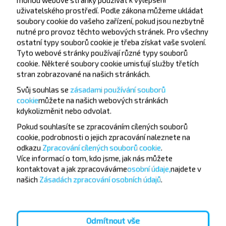
uživatelského prostředí. Podle zákona můžeme ukládat
soubory cookie do vašeho zařízení, pokud jsou nezbytně
nutné pro provoz těchto webových stránek. Pro všechny
ostatní typy souborů cookie je třeba získat vaše svolení.
Tyto webové stránky používají různé typy souborů
cookie. Některé soubory cookie umisťují služby třetích
Chcete cestovat
stran zobrazované na našich stránkách.
levněji?
Svůj souhlas se
zásadami používání souborů
cookie
můžete
na našich webových stránkách
Nenechte si ujít akce, slevy a další zajímavé nabídky
kdykoli
změnit nebo odvolat.
od společnosti INFOBUS. Přihlaste se k odběru
Pokud souhlasíte se zpracováním cílených souborů
novinek a cestujte s námi levněji!
cookie, podrobnosti o jejich zpracování naleznete na
odkazu
Zpracování cílených souborů cookie
.
Více informací o tom,
kdo jsme, jak nás můžete
kontaktovat a jak zpracováváme
osobní údaje,
najdete v
našich
Zásadách zpracování osobních údajů
.
Přihlásit se
Odmítnout vše