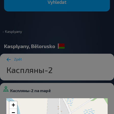
Vyhledat
Kasplyany
Kasplyany, Bělorusko
Zpět
Каспляны-2
Каспляны-2 na mapě
+
−