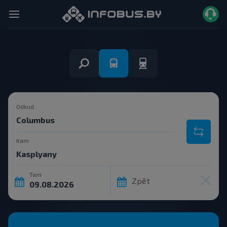
Odkud
Kam
Tam
Zpět