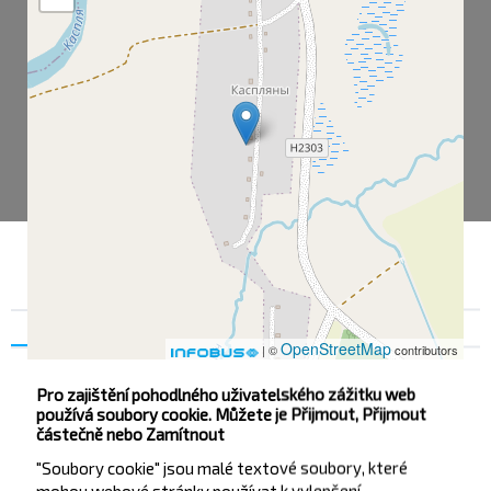
Souhlas
Podrobnosti na
O nás
OpenStreetMap
| ©
contributors
Pro zajištění pohodlného uživatelského zážitku web
používá soubory cookie. Můžete je Přijmout, Přijmout
Каспляны
částečně nebo Zamítnout
Каспляны-2
"Soubory cookie" jsou malé textové soubory, které
mohou webové stránky používat k vylepšení