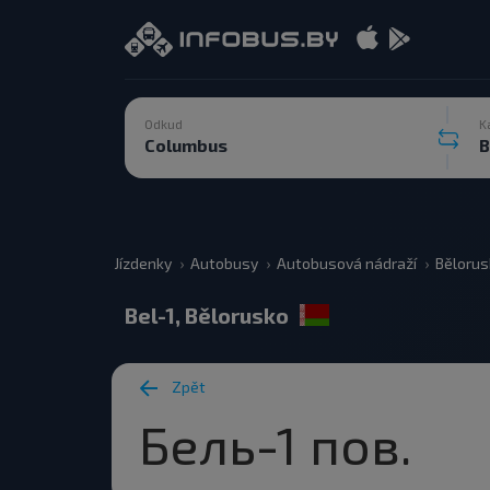
Odkud
K
Jízdenky
Autobusy
Autobusová nádraží
Bělorus
Bel-1, Bělorusko
Zpět
Бель-1 пов.