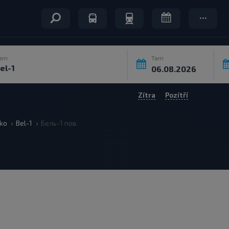
am
Tam
Zítra
Pozítří
ko
Bel-1
Бель-1 пов.