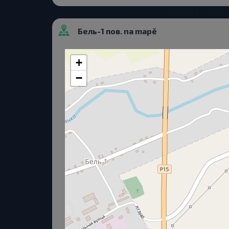
Бель-1 пов. na mapě
+
−