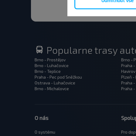
Odmítnout vše
Popularne trasy au
Brno - Prostějov
Brno - 
Brno - Luhačovice
Praha -
Brno - Teplice
Havirov
Praha - Pec pod Sněžkou
Plzeň -
Ostrava - Luhačovice
Praha -
Brno - Michalovce
Praha -
O nás
Spolu
O systému
Pro dop