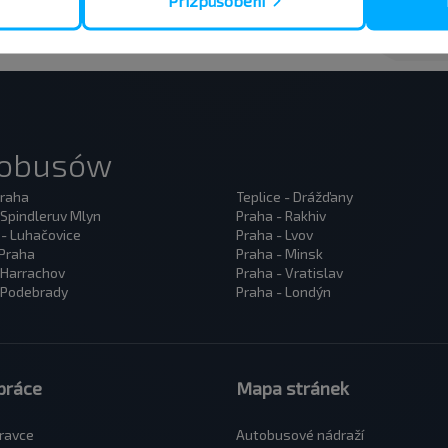
Přizpůsobení
tobusów
Praha
Teplice - Drážďany
 Spindleruv Mlyn
Praha - Rakhiv
 - Luhačovice
Praha - Lvov
 Praha
Praha - Minsk
 Harrachov
Praha - Vratislav
 Podebrady
Praha - Londýn
práce
Mapa stránek
ravce
Autobusové nádraží