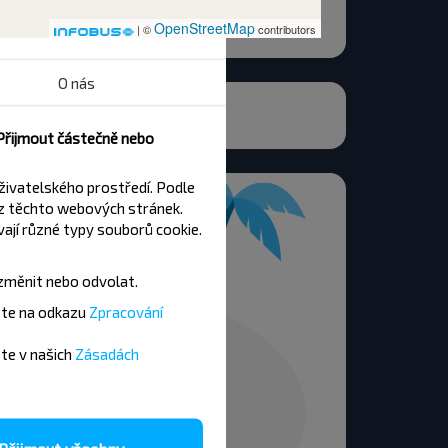
OpenStreetMap
| ©
contributors
O nás
ь-1 клуб
 Přijmout částečně nebo
živatelského prostředí. Podle
z těchto webových stránek.
ají různé typy souborů cookie.
změnit nebo odvolat.
ete na odkazu
Zpracování
ete v našich
Zásadách