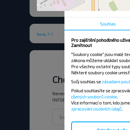
Souhlas
Бель-1-1
Pro zajištění pohodlného uživ
Zamítnout
"Soubory cookie" jsou malé te
zákona můžeme ukládat soubor
Pro všechny ostatní typy soub
Některé soubory cookie umisťu
Chcete cestovat le
Svůj souhlas se
zásadami použ
Pokud souhlasíte se zpracován
Nenechte si ujít akce, slevy a další 
cílených souborů cookie
.
INFOBUS. Přihlaste se k odběru novin
Více informací o tom,
kdo jsme
zpracování osobních údajů
.