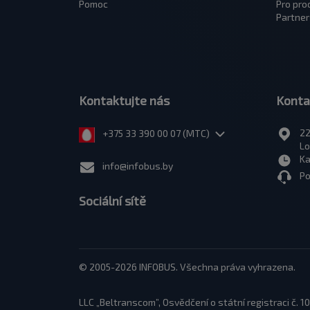
Pomoc
Pro pro
Partner
Kontaktujte nás
Konta
22
+375 33 390 00 07 (МТС)
Lo
Ka
info@infobus.by
Po
Sociální sítě
© 2005-2026 INFOBUS. Všechna práva vyhrazena.
LLC „Beltranscom”, Osvědčení o státní registraci č.