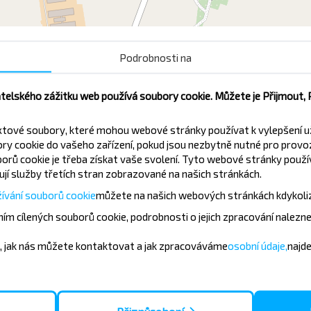
Podrobnosti na
Бель-1 пов.
Бел
atelského zážitku web používá soubory cookie. Můžete je Přijmout,
xtové soubory, které mohou webové stránky používat k vylepšení u
y cookie do vašeho zařízení, pokud jsou nezbytně nutné pro provo
orů cookie je třeba získat vaše svolení. Tyto webové stránky použív
jí služby třetích stran zobrazované na našich stránkách.
vněji?
ívání souborů cookie
můžete
na našich webových stránkách kdykoli
ím cílených souborů cookie, podrobnosti o jejich zpracování nalezn
zajímavé nabídky od společnosti
ek a cestujte s námi levněji!
, jak nás můžete kontaktovat a jak zpracováváme
osobní údaje,
najd
Přihlásit se