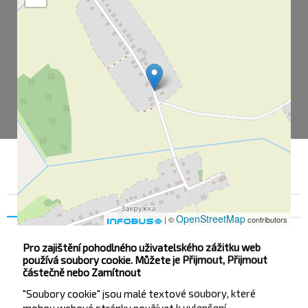
Souhlas
Podrobnosti na
O nás
OpenStreetMap
| ©
contributors
Pro zajištění pohodlného uživatelského zážitku web
používá soubory cookie. Můžete je Přijmout, Přijmout
Закружка
částečně nebo Zamítnout
Закружка-1
"Soubory cookie" jsou malé textové soubory, které
mohou webové stránky používat k vylepšení