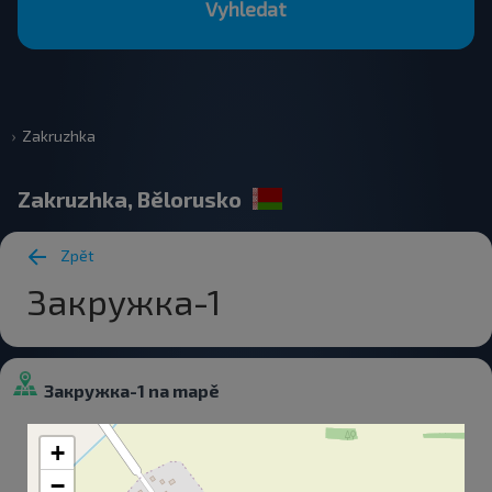
Vyhledat
Zakruzhka
Zakruzhka, Bělorusko
Zpět
Закружка-1
Закружка-1 na mapě
+
−