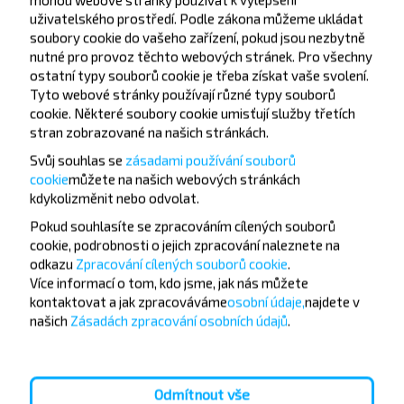
uživatelského prostředí. Podle zákona můžeme ukládat
soubory cookie do vašeho zařízení, pokud jsou nezbytně
nutné pro provoz těchto webových stránek. Pro všechny
ostatní typy souborů cookie je třeba získat vaše svolení.
Tyto webové stránky používají různé typy souborů
cookie. Některé soubory cookie umisťují služby třetích
Chcete cestovat
stran zobrazované na našich stránkách.
levněji?
Svůj souhlas se
zásadami používání souborů
cookie
můžete
na našich webových stránkách
Nenechte si ujít akce, slevy a další zajímavé nabídky
kdykoli
změnit nebo odvolat.
od společnosti INFOBUS. Přihlaste se k odběru
Pokud souhlasíte se zpracováním cílených souborů
novinek a cestujte s námi levněji!
cookie, podrobnosti o jejich zpracování naleznete na
odkazu
Zpracování cílených souborů cookie
.
Více informací o tom,
kdo jsme, jak nás můžete
kontaktovat a jak zpracováváme
osobní údaje,
najdete v
našich
Zásadách zpracování osobních údajů
.
Přihlásit se
Odmítnout vše