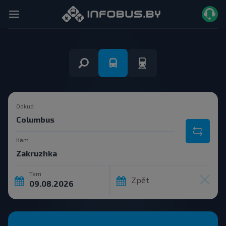
Odkud
Kam
Tam
Zpět