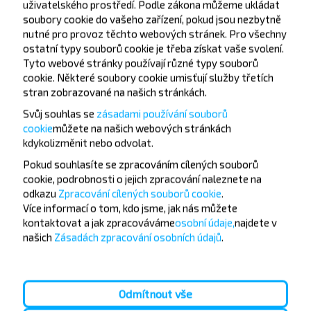
uživatelského prostředí. Podle zákona můžeme ukládat
soubory cookie do vašeho zařízení, pokud jsou nezbytně
nutné pro provoz těchto webových stránek. Pro všechny
ostatní typy souborů cookie je třeba získat vaše svolení.
Tyto webové stránky používají různé typy souborů
Chcete cestovat
cookie. Některé soubory cookie umisťují služby třetích
levněji?
stran zobrazované na našich stránkách.
Svůj souhlas se
zásadami používání souborů
Nenechte si ujít akce, slevy a další zajímavé nabídky
cookie
můžete
na našich webových stránkách
od společnosti INFOBUS. Přihlaste se k odběru
kdykoli
změnit nebo odvolat.
novinek a cestujte s námi levněji!
Pokud souhlasíte se zpracováním cílených souborů
cookie, podrobnosti o jejich zpracování naleznete na
odkazu
Zpracování cílených souborů cookie
.
Více informací o tom,
kdo jsme, jak nás můžete
kontaktovat a jak zpracováváme
osobní údaje,
najdete v
Přihlásit se
našich
Zásadách zpracování osobních údajů
.
Odmítnout vše