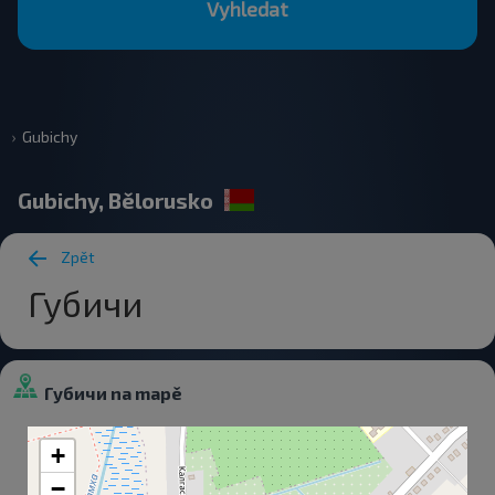
Vyhledat
Gubichy
Gubichy, Bělorusko
Zpět
Губичи
Губичи na mapě
+
−