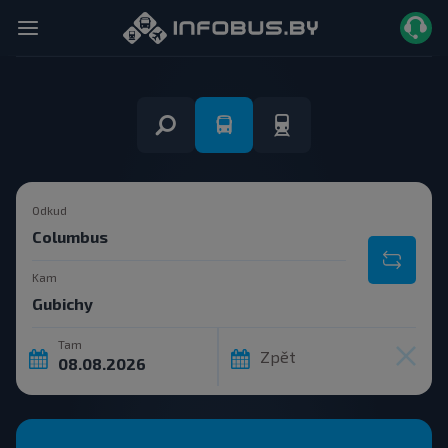
Odkud
Kam
Tam
Zpět