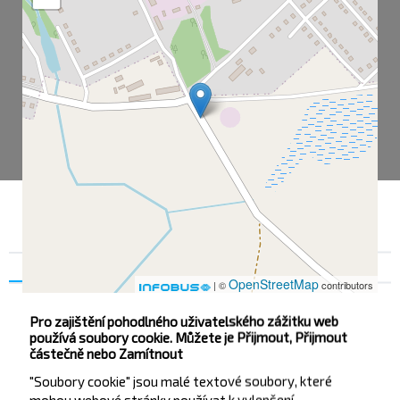
Souhlas
Podrobnosti na
O nás
OpenStreetMap
| ©
contributors
Pro zajištění pohodlného uživatelského zážitku web
používá soubory cookie. Můžete je Přijmout, Přijmout
Николаевка
částečně nebo Zamítnout
Николаевка-1
"Soubory cookie" jsou malé textové soubory, které
mohou webové stránky používat k vylepšení