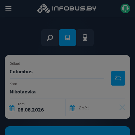
Odkud
Kam
Tam
Zpět