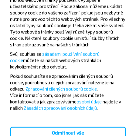
uživatelského prostředí. Podle zákona můžeme ukládat
soubory cookie do vašeho zařízení, pokud jsou nezbytně
nutné pro provoz těchto webových stránek. Pro všechny
ostatní typy souborů cookie je třeba získat vaše svolení.
Tyto webové stránky používají různé typy souborů
cookie. Některé soubory cookie umisťují služby třetích
Chcete cestovat
stran zobrazované na našich stránkách.
levněji?
Svůj souhlas se
zásadami používání souborů
cookie
můžete
na našich webových stránkách
Nenechte si ujít akce, slevy a další zajímavé nabídky
kdykoli
změnit nebo odvolat.
od společnosti INFOBUS. Přihlaste se k odběru
Pokud souhlasíte se zpracováním cílených souborů
novinek a cestujte s námi levněji!
cookie, podrobnosti o jejich zpracování naleznete na
odkazu
Zpracování cílených souborů cookie
.
Více informací o tom,
kdo jsme, jak nás můžete
kontaktovat a jak zpracováváme
osobní údaje,
najdete v
našich
Zásadách zpracování osobních údajů
.
Přihlásit se
Odmítnout vše