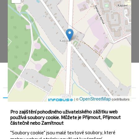
Souhlas
Podrobnosti na
O nás
OpenStreetMap
| ©
contributors
Pro zajištění pohodlného uživatelského zážitku web
používá soubory cookie. Můžete je Přijmout, Přijmout
Корени
částečně nebo Zamítnout
Корени Дер
"Soubory cookie" jsou malé textové soubory, které
mohou webové stránky používat k vylepšení