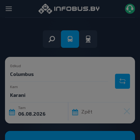
Odkud
Kam
Tam
Zpět