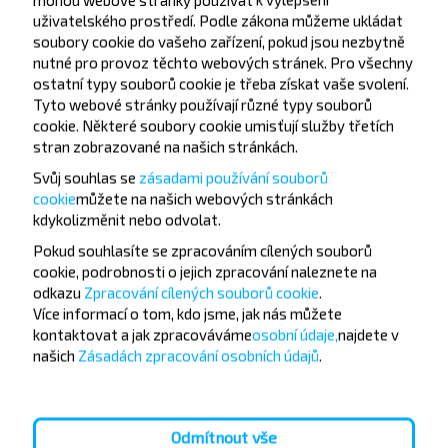
uživatelského prostředí. Podle zákona můžeme ukládat
soubory cookie do vašeho zařízení, pokud jsou nezbytně
nutné pro provoz těchto webových stránek. Pro všechny
ostatní typy souborů cookie je třeba získat vaše svolení.
Tyto webové stránky používají různé typy souborů
cookie. Některé soubory cookie umisťují služby třetích
Chcete cestovat
stran zobrazované na našich stránkách.
levněji?
Svůj souhlas se
zásadami používání souborů
cookie
můžete
na našich webových stránkách
Nenechte si ujít akce, slevy a další zajímavé nabídky
kdykoli
změnit nebo odvolat.
od společnosti INFOBUS. Přihlaste se k odběru
Pokud souhlasíte se zpracováním cílených souborů
novinek a cestujte s námi levněji!
cookie, podrobnosti o jejich zpracování naleznete na
odkazu
Zpracování cílených souborů cookie
.
Více informací o tom,
kdo jsme, jak nás můžete
kontaktovat a jak zpracováváme
osobní údaje,
najdete v
našich
Zásadách zpracování osobních údajů
.
Přihlásit se
Odmítnout vše