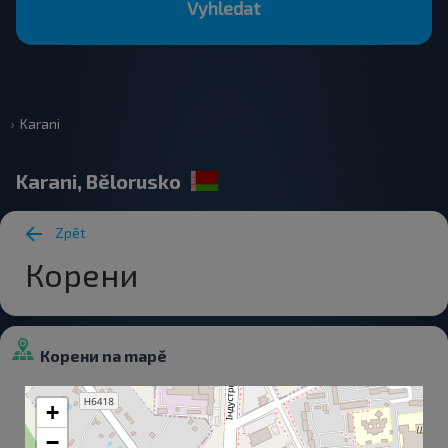
Vyhledat
Karani
Karani, Bělorusko
Zpět
Корени
Корени na mapě
+
−