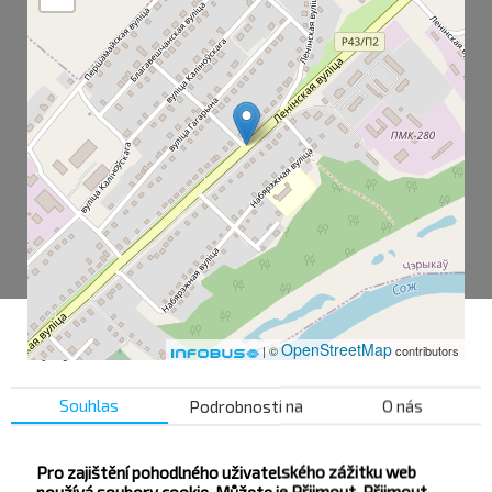
OpenStreetMap
| ©
contributors
Souhlas
Podrobnosti na
O nás
Aut. Nádr.
ПМК-99
Pro zajištění pohodlného uživatelského zážitku web
používá soubory cookie. Můžete je Přijmout, Přijmout