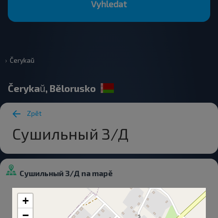
Vyhledat
Čerykaŭ
Čerykaŭ, Bělorusko
Zpět
Сушильный З/Д
Сушильный З/Д na mapě
+
−