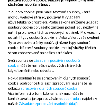
МПМК-280
částečně nebo Zamítnout
Чериков Э/Б
"Soubory cookie" jsou malé textové soubory, které
Сушильный З/Д
mohou webové stránky používat k vylepšení
МСО
uživatelského prostředí. Podle zákona můžeme ukládat
soubory cookie do vašeho zařízení, pokud jsou nezbytně
Площадь
nutné pro provoz těchto webových stránek. Pro všechny
ostatní typy souborů cookie je třeba získat vaše svolení.
Tyto webové stránky používají různé typy souborů
cookie. Některé soubory cookie umisťují služby třetích
stran zobrazované na našich stránkách.
Svůj souhlas se
zásadami používání souborů
Chcete cestovat
cookie
můžete
na našich webových stránkách
kdykoli
změnit nebo odvolat.
levněji?
Pokud souhlasíte se zpracováním cílených souborů
cookie, podrobnosti o jejich zpracování naleznete na
Nenechte si ujít akce, slevy a další zajímavé nabídky
odkazu
Zpracování cílených souborů cookie
.
od společnosti INFOBUS. Přihlaste se k odběru
Více informací o tom,
kdo jsme, jak nás můžete
novinek a cestujte s námi levněji!
kontaktovat a jak zpracováváme
osobní údaje,
najdete v
našich
Zásadách zpracování osobních údajů
.