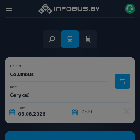
Odkud
Kam
Tam
Zpět