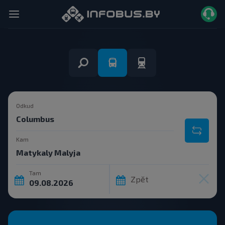
Odkud
Kam
Tam
Zpět