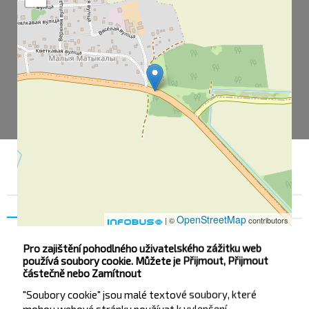
Souhlas
Podrobnosti na
O nás
OpenStreetMap
| ©
contributors
Pro zajištění pohodlného uživatelského zážitku web
používá soubory cookie. Můžete je Přijmout, Přijmout
Березовая
částečně nebo Zamítnout
Мотыкалы Мал.
"Soubory cookie" jsou malé textové soubory, které
mohou webové stránky používat k vylepšení