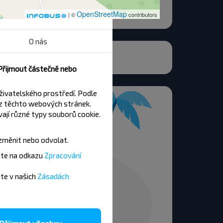
OpenStreetMap
| ©
contributors
O nás
 Přijmout částečně nebo
živatelského prostředí. Podle
z těchto webových stránek.
ají různé typy souborů cookie.
změnit nebo odvolat.
ete na odkazu
Zpracování
ete v našich
Zásadách