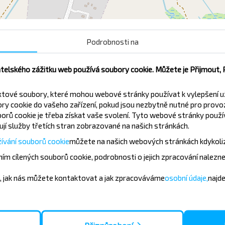
Podrobnosti na
Школа
atelského zážitku web používá soubory cookie. Můžete je Přijmout,
xtové soubory, které mohou webové stránky používat k vylepšení u
y cookie do vašeho zařízení, pokud jsou nezbytně nutné pro provo
orů cookie je třeba získat vaše svolení. Tyto webové stránky použív
jí služby třetích stran zobrazované na našich stránkách.
vněji?
ívání souborů cookie
můžete
na našich webových stránkách kdykoli
ím cílených souborů cookie, podrobnosti o jejich zpracování nalezn
zajímavé nabídky od společnosti
ek a cestujte s námi levněji!
, jak nás můžete kontaktovat a jak zpracováváme
osobní údaje,
najd
Přihlásit se