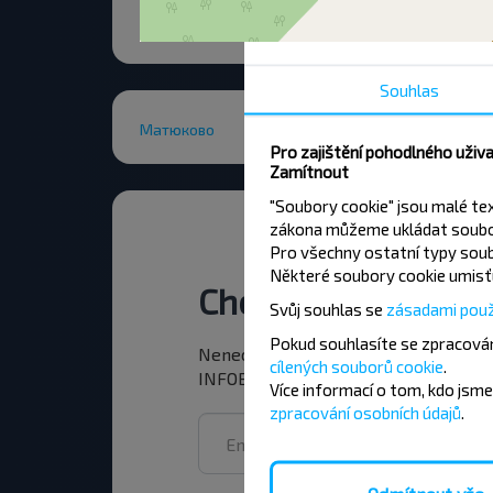
Souhlas
Матюково
Pro zajištění pohodlného uživ
Zamítnout
"Soubory cookie" jsou malé te
zákona můžeme ukládat soubor
Pro všechny ostatní typy soub
Některé soubory cookie umisťu
Chcete cestovat le
Svůj souhlas se
zásadami použ
Pokud souhlasíte se zpracován
Nenechte si ujít akce, slevy a další 
cílených souborů cookie
.
INFOBUS. Přihlaste se k odběru novin
Více informací o tom,
kdo jsme
zpracování osobních údajů
.