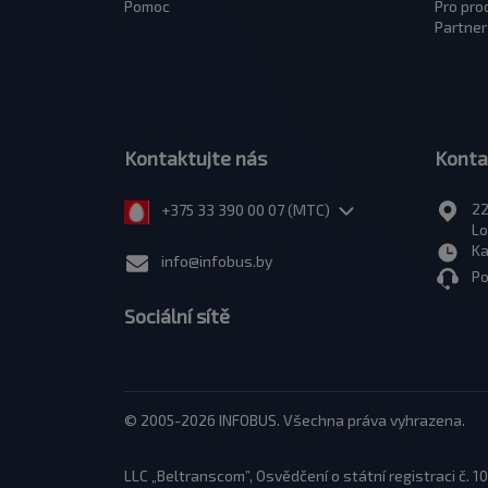
Pomoc
Pro pro
Partner
Kontaktujte nás
Konta
22
+375 33 390 00 07 (МТС)
Lo
Ka
info@infobus.by
Po
Sociální sítě
© 2005-2026 INFOBUS. Všechna práva vyhrazena.
LLC „Beltranscom”, Osvědčení o státní registraci č.