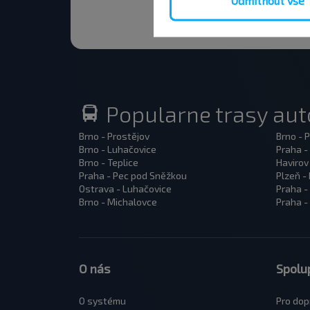
Odmítnout vše
Popularne trasy au
Brno - Prostějov
Brno - 
Brno - Luhačovice
Praha -
Brno - Teplice
Havirov
Praha - Pec pod Sněžkou
Plzeň -
Ostrava - Luhačovice
Praha -
Brno - Michalovce
Praha -
O nás
Spolu
O systému
Pro dop