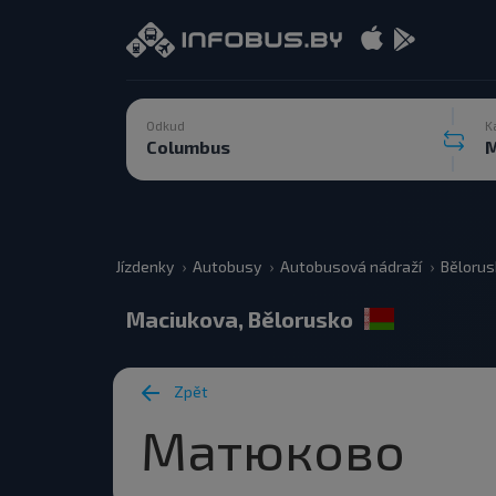
Odkud
K
Jízdenky
Autobusy
Autobusová nádraží
Bělorus
Maciukova, Bělorusko
Zpět
Матюково