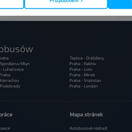
Přizpůsobení
tobusów
Praha
Teplice - Drážďany
 Spindleruv Mlyn
Praha - Rakhiv
 - Luhačovice
Praha - Lvov
 Praha
Praha - Minsk
 Harrachov
Praha - Vratislav
 Podebrady
Praha - Londýn
práce
Mapa stránek
ravce
Autobusové nádraží