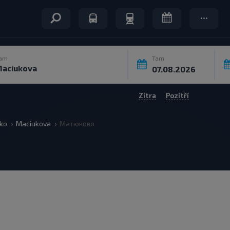
am
Tam
Zítra
Pozítří
ko
Maciukova
Матюково