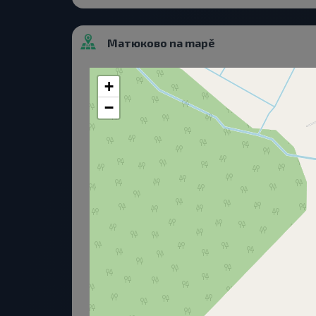
Матюково na mapě
+
−