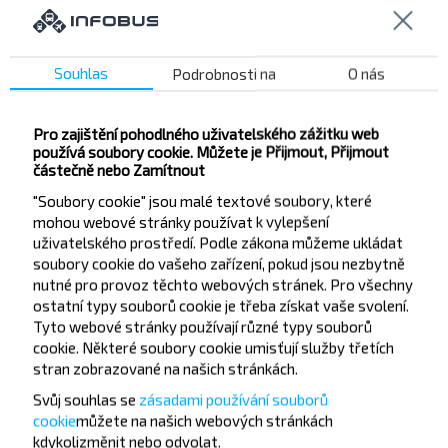
Souhlas
Podrobnosti na
O nás
Chcete cestovat
Pro zajištění pohodlného uživatelského zážitku web
používá soubory cookie. Můžete je Přijmout, Přijmout
levněji?
částečně nebo Zamítnout
"Soubory cookie" jsou malé textové soubory, které
Nenechte si ujít akce, slevy a další zajímavé nabídky
mohou webové stránky používat k vylepšení
od společnosti INFOBUS. Přihlaste se k odběru
uživatelského prostředí. Podle zákona můžeme ukládat
novinek a cestujte s námi levněji!
soubory cookie do vašeho zařízení, pokud jsou nezbytně
nutné pro provoz těchto webových stránek. Pro všechny
ostatní typy souborů cookie je třeba získat vaše svolení.
Tyto webové stránky používají různé typy souborů
cookie. Některé soubory cookie umisťují služby třetích
Přihlásit se
stran zobrazované na našich stránkách.
Svůj souhlas se
zásadami používání souborů
cookie
můžete
na našich webových stránkách
kdykoli
změnit nebo odvolat.