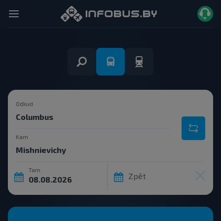
Odkud
Kam
Tam
Zpět