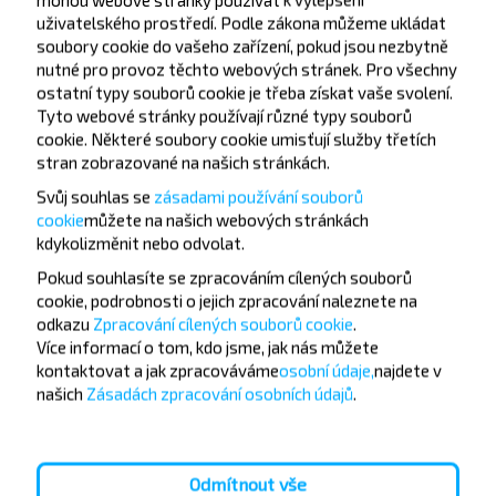
uživatelského prostředí. Podle zákona můžeme ukládat
soubory cookie do vašeho zařízení, pokud jsou nezbytně
nutné pro provoz těchto webových stránek. Pro všechny
ostatní typy souborů cookie je třeba získat vaše svolení.
Tyto webové stránky používají různé typy souborů
cookie. Některé soubory cookie umisťují služby třetích
Chcete cestovat
stran zobrazované na našich stránkách.
levněji?
Svůj souhlas se
zásadami používání souborů
cookie
můžete
na našich webových stránkách
Nenechte si ujít akce, slevy a další zajímavé nabídky
kdykoli
změnit nebo odvolat.
od společnosti INFOBUS. Přihlaste se k odběru
Pokud souhlasíte se zpracováním cílených souborů
novinek a cestujte s námi levněji!
cookie, podrobnosti o jejich zpracování naleznete na
odkazu
Zpracování cílených souborů cookie
.
Více informací o tom,
kdo jsme, jak nás můžete
kontaktovat a jak zpracováváme
osobní údaje,
najdete v
našich
Zásadách zpracování osobních údajů
.
Přihlásit se
Odmítnout vše