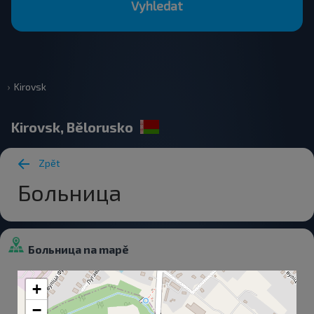
Vyhledat
Kirovsk
Kirovsk, Bělorusko
Zpět
Больница
Больница na mapě
+
−