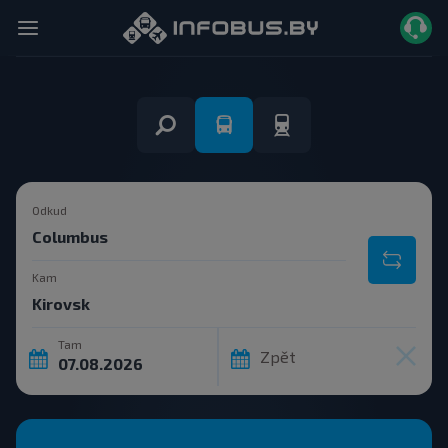
Odkud
Kam
Tam
Zpět