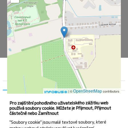
Souhlas
Podrobnosti na
O nás
OpenStreetMap
| ©
contributors
Pro zajištění pohodlného uživatelského zážitku web
používá soubory cookie. Můžete je Přijmout, Přijmout
Кировск АС
částečně nebo Zamítnout
Больница
"Soubory cookie" jsou malé textové soubory, které
mohou webové stránky používat k vylepšení