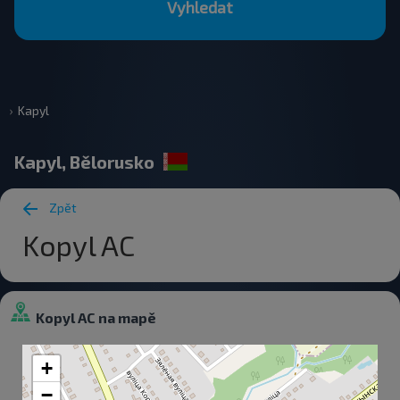
Vyhledat
Kapyl
Kapyl, Bělorusko
Zpět
Kopyl AC
Kopyl AC na mapě
+
−