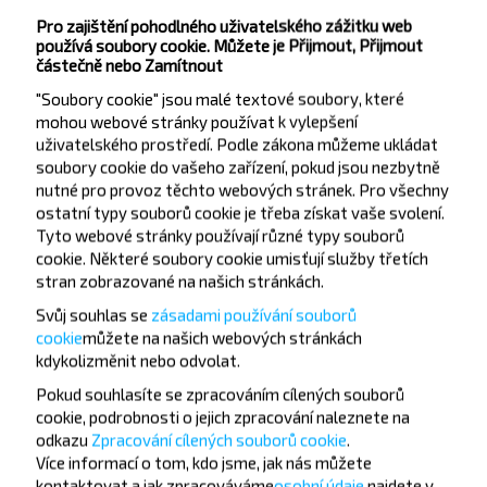
Lenina pl.
Pro zajištění pohodlného uživatelského zážitku web
M-n Lastochka
používá soubory cookie. Můžete je Přijmout, Přijmout
M-n Praleska
částečně nebo Zamítnout
Maslosyrzavod
"Soubory cookie" jsou malé textové soubory, které
mohou webové stránky používat k vylepšení
PMK-194
uživatelského prostředí. Podle zákona můžeme ukládat
Raybolnica
soubory cookie do vašeho zařízení, pokud jsou nezbytně
Voenkomat
nutné pro provoz těchto webových stránek. Pro všechny
ostatní typy souborů cookie je třeba získat vaše svolení.
Leshoz
Tyto webové stránky používají různé typy souborů
cookie. Některé soubory cookie umisťují služby třetích
stran zobrazované na našich stránkách.
Svůj souhlas se
zásadami používání souborů
cookie
můžete
na našich webových stránkách
kdykoli
změnit nebo odvolat.
Chcete cestovat
Pokud souhlasíte se zpracováním cílených souborů
cookie, podrobnosti o jejich zpracování naleznete na
levněji?
odkazu
Zpracování cílených souborů cookie
.
Více informací o tom,
kdo jsme, jak nás můžete
Nenechte si ujít akce, slevy a další zajímavé nabídky
kontaktovat a jak zpracováváme
osobní údaje,
najdete v