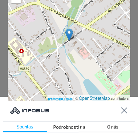
OpenStreetMap
| ©
contributors
Kopyl AC
Souhlas
Podrobnosti na
O nás
Hlebozavod