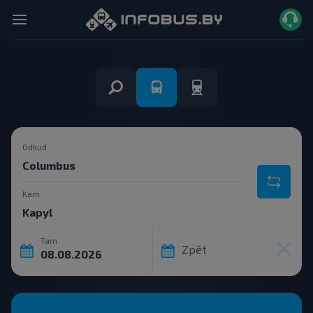
Odkud
Kam
Tam
Zpět