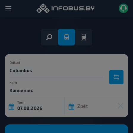
Odkud
Kam
Tam
Zpět