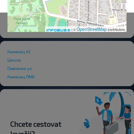
OpenStreetMap
| ©
contributors
Каменец АС
Школа
Пивненко ул.
Каменец ПМК
Chcete cestovat
levněji?