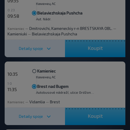
09:35
Каменец АС
0 23
Bielaviezhskaja Pushcha
09:58
Aut. Nádr.
Dmitrovichi, Kameneckiy r-n BRESTSKAYA OBL.
Kamieniec
—
—
Kamieniuki
Bielaviezhskaja Pushcha
—
Koupit
Detaily spoje
Kamieniec
10:35
Каменец АС
1 0
Brest nad Bugem
11:35
Autobusové nádraží, ulice Ordžonikidze 12.
Vidamlia
Brest
Kamieniec
—
—
Koupit
Detaily spoje