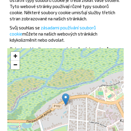
ostatní typy souborů cookie je třeba získat vaše svolení.
—
Tyto webové stránky používají různé typy souborů
cookie. Některé soubory cookie umisťují služby třetích
Koupit
Detaily spoje
stran zobrazované na našich stránkách.
Svůj souhlas se
zásadami používání souborů
cookie
můžete
na našich webových stránkách
Каменец АС na mapě
kdykoli
změnit nebo odvolat.
Pokud souhlasíte se zpracováním cílených souborů
+
cookie, podrobnosti o jejich zpracování naleznete na
odkazu
Zpracování cílených souborů cookie
.
−
Více informací o tom,
kdo jsme, jak nás můžete
kontaktovat a jak zpracováváme
osobní údaje,
najdete v
našich
Zásadách zpracování osobních údajů
.
Odmítnout vše
Přizpůsobení
Přijmout všechny