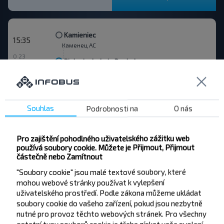
Kamieniec
15:35
Каменец АС
0 23
Bielaviezhskaja Pushcha
15:58
Aut. Nádr.
Dmitrovichi, Kameneckiy r-n BRESTSKAYA OBL.
Kamieniec
—
—
Kamieniuki
Bielaviezhskaja Pushcha
—
Souhlas
Podrobnosti na
O nás
Koupit
Detaily spoje
Pro zajištění pohodlného uživatelského zážitku web
používá soubory cookie. Můžete je Přijmout, Přijmout
částečně nebo Zamítnout
Kamieniec
17:35
"Soubory cookie" jsou malé textové soubory, které
Каменец АС
mohou webové stránky používat k vylepšení
0 23
Bielaviezhskaja Pushcha
17:58
uživatelského prostředí. Podle zákona můžeme ukládat
Aut. Nádr.
soubory cookie do vašeho zařízení, pokud jsou nezbytně
nutné pro provoz těchto webových stránek. Pro všechny
Dmitrovichi, Kameneckiy r-n BRESTSKAYA OBL.
Kamieniec
—
—
Kamieniuki
Bielaviezhskaja Pushcha