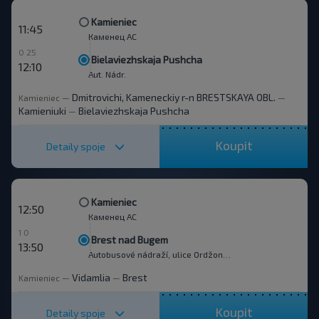
Kamieniec
11:45
Каменец АС
0 25
Bielaviezhskaja Pushcha
12:10
Aut. Nádr.
Dmitrovichi, Kameneckiy r-n BRESTSKAYA OBL.
Kamieniec
—
—
Kamieniuki
Bielaviezhskaja Pushcha
—
Koupit
Detaily spoje
Kamieniec
12:50
Каменец АС
1 0
Brest nad Bugem
13:50
Autobusové nádraží, ulice Ordžonikidze 12.
Vidamlia
Brest
Kamieniec
—
—
Koupit
Detaily spoje