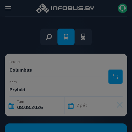
Odkud
Kam
Tam
Zpět