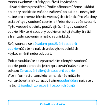
mohou webové stránky používat k vylepšení
uživatelského prostředí. Podle zákona můžeme ukládat
soubory cookie do vašeho zařízení, pokud jsou nezbytně
nutné pro provoz těchto webových stránek. Pro všechny
ostatní typy souborů cookie je třeba získat vaše svolení.
Tyto webové stránky používají různé typy souborů
cookie. Některé soubory cookie umisťují služby třetích
Chcete cestovat
stran zobrazované na našich stránkách.
levněji?
Svůj souhlas se
zásadami používání souborů
cookie
můžete
na našich webových stránkách
Nenechte si ujít akce, slevy a další zajímavé nabídky
kdykoli
změnit nebo odvolat.
od společnosti INFOBUS. Přihlaste se k odběru
Pokud souhlasíte se zpracováním cílených souborů
novinek a cestujte s námi levněji!
cookie, podrobnosti o jejich zpracování naleznete na
odkazu
Zpracování cílených souborů cookie
.
Více informací o tom,
kdo jsme, jak nás můžete
kontaktovat a jak zpracováváme
osobní údaje,
najdete v
našich
Zásadách zpracování osobních údajů
.
Přihlásit se
Odmítnout vše