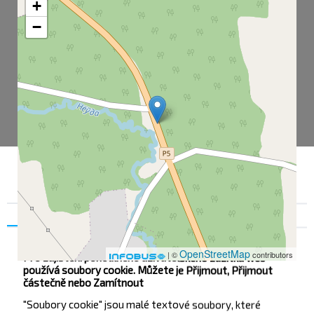
+
−
Souhlas
Podrobnosti na
O nás
OpenStreetMap
| ©
contributors
Pro zajištění pohodlného uživatelského zážitku web
používá soubory cookie. Můžete je Přijmout, Přijmout
částečně nebo Zamítnout
"Soubory cookie" jsou malé textové soubory, které
Autobusová zastávka