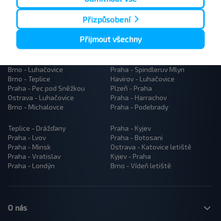
Přizpůsobení
Přijmout všechny
Popularne trasy autobusów
Brno - Prostějov
Brno - Praha
Brno - Luhačovice
Praha - Spindleruv Mlyn
Brno - Teplice
Havirov - Luhačovice
Praha - Pec pod Sněžkou
Plzeň - Praha
Ostrava - Luhačovice
Praha - Harrachov
Brno - Michalovce
Praha - Podebrady
Teplice - Drážďany
Praha - Kyjev
Praha - Lvov
Praha - Botosani
Praha - Minsk
Ostrava - Katovice letiště
Praha - Vratislav
Kyjev - Praha
Praha - Londýn
Brno - Vídeň letiště
O nás