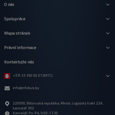
O nás
Spolupráce
Mapa stránek
Právní informace
Kontaktujte nás
+375 33 390 00 07 (МТС)
info@infobus.by
220090, Běloruská republika, Minsk, Logojský trakt 22A,
kancelář 302.
Kancelář: Po–Pá, 9:00–17:30