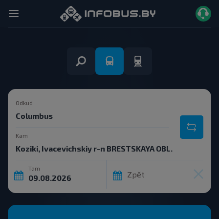
Odkud
Kam
Tam
Zpět