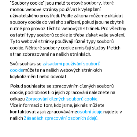
"Soubory cookie" jsou malé textové soubory, které
mohou webové stránky používat k vylepšení
Aut. Nádr.
uživatelského prostředí. Podle zákona můžeme ukládat
soubory cookie do vašeho zařízení, pokud jsou nezbytně
nutné pro provoz těchto webových stránek. Pro všechny
ostatní typy souborů cookie je třeba získat vaše svolení.
Tyto webové stránky používají různé typy souborů
cookie. Některé soubory cookie umisťují služby třetích
stran zobrazované na našich stránkách.
Chcete cestovat
Svůj souhlas se
zásadami používání souborů
levněji?
cookie
můžete
na našich webových stránkách
kdykoli
změnit nebo odvolat.
Nenechte si ujít akce, slevy a další zajímavé nabídky
Pokud souhlasíte se zpracováním cílených souborů
od společnosti INFOBUS. Přihlaste se k odběru
cookie, podrobnosti o jejich zpracování naleznete na
novinek a cestujte s námi levněji!
odkazu
Zpracování cílených souborů cookie
.
Více informací o tom,
kdo jsme, jak nás můžete
kontaktovat a jak zpracováváme
osobní údaje,
najdete v
našich
Zásadách zpracování osobních údajů
.
Přihlásit se