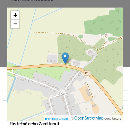
+
−
Souhlas
Podrobnosti na
O nás
Pro zajištění pohodlného uživatelského zážitku web
OpenStreetMap
používá soubory cookie. Můžete je Přijmout, Přijmout
| ©
contributors
částečně nebo Zamítnout