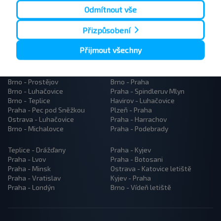
Odmítnout vše
Přizpůsobení
Přijmout všechny
Popularne trasy autobusów
Brno - Prostějov
Brno - Praha
Brno - Luhačovice
Praha - Spindleruv Mlyn
Brno - Teplice
Havirov - Luhačovice
Praha - Pec pod Sněžkou
Plzeň - Praha
Ostrava - Luhačovice
Praha - Harrachov
Brno - Michalovce
Praha - Podebrady
Teplice - Drážďany
Praha - Kyjev
Praha - Lvov
Praha - Botosani
Praha - Minsk
Ostrava - Katovice letiště
Praha - Vratislav
Kyjev - Praha
Praha - Londýn
Brno - Vídeň letiště