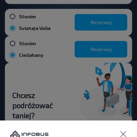
Słonim
Rezerwuj
Sviataja Volia
Słonim
Rezerwuj
Cieliahany
Chcesz
podróżować
taniej?
Nie przegap promocji, zniżek i innych ciekawych
ofert od serwisu INFOBUS. Zapisz się do