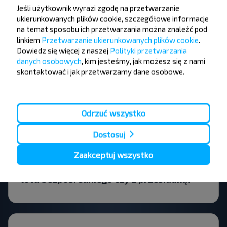
Jeśli użytkownik wyrazi zgodę na przetwarzanie
obowiązują jakieś ograniczenia
ukierunkowanych plików cookie, szczegółowe informacje
dotyczące podróżowania?
na temat sposobu ich przetwarzania można znaleźć pod
linkiem
Przetwarzanie ukierunkowanych plików cookie
.
Dowiedz się więcej z naszej
Polityki przetwarzania
danych osobowych
, kim jesteśmy, jak możesz się z nami
skontaktować i jak przetwarzamy dane osobowe.
Kiedy najlepiej szukać biletów Słonim-
Rusakovo, Slonimskiy r-n
GRODNENSKAYA OBL.?
Odrzuć wszystko
Dostosuj
Zaakceptuj wszystko
Czy bilet będzie tańszy w przypadku
lotu bezpośredniego czy z przesiadką?