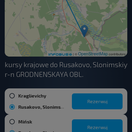
OpenStreetMap
| ©
contributors
kursy krajowe do Rusakovo, Slonimskiy
r-n GRODNENSKAYA OBL.
Kraglievichy
Rezerwuj
Rusakovo, Slonimskiy r-n GRODNENSKAYA OBL.
Mińsk
Rezerwuj