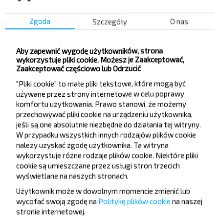
newslettera i podróżuj z nami jeszcze taniej!
Zgoda
Szczegóły
O nas
Aby zapewnić wygodę użytkowników, strona
wykorzystuje pliki cookie. Możesz je Zaakceptować,
Zapisz się
Zaakceptować częściowo lub Odrzucić
"Pliki cookie" to małe pliki tekstowe, które mogą być
używane przez strony internetowe w celu poprawy
FAQ
komfortu użytkowania. Prawo stanowi, że możemy
przechowywać pliki cookie na urządzeniu użytkownika,
jeśli są one absolutnie niezbędne do działania tej witryny.
W przypadku wszystkich innych rodzajów plików cookie
należy uzyskać zgodę użytkownika. Ta witryna
Jak zarezerwować bilet autobusowy?
wykorzystuje różne rodzaje plików cookie. Niektóre pliki
cookie są umieszczane przez usługi stron trzecich
wyświetlane na naszych stronach.
Użytkownik może w dowolnym momencie zmienić lub
wycofać swoją zgodę na
Politykę plików cookie
na naszej
Czy na stronie Słonim-Rusakovo,
stronie internetowej
.
Slonimskiy r-n GRODNENSKAYA OBL.