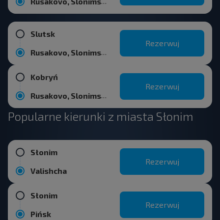
Rusakovo, Slonimskiy r-n GRODNENSKAYA OBL.
Slutsk
Rezerwuj
Rusakovo, Slonimskiy r-n GRODNENSKAYA OBL.
Kobryń
Rezerwuj
Rusakovo, Slonimskiy r-n GRODNENSKAYA OBL.
Popularne kierunki z miasta Słonim
Słonim
Rezerwuj
Valishcha
Słonim
Rezerwuj
Pińsk