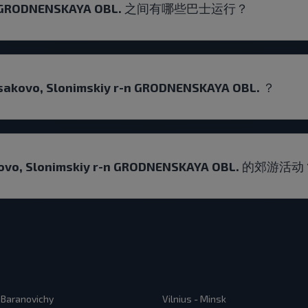
 r-n GRODNENSKAYA OBL. 之间有哪些巴士运行？
, Slonimskiy r-n GRODNENSKAYA OBL. ？
, Slonimskiy r-n GRODNENSKAYA OBL. 的郊游活
 Baranovichy
Vilnius - Minsk