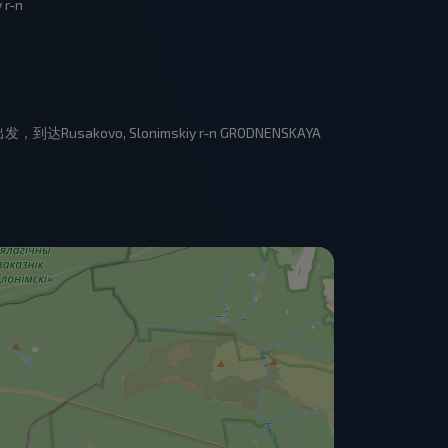
r-n
Rusakovo, Slonimskiy r-n GRODNENSKAYA