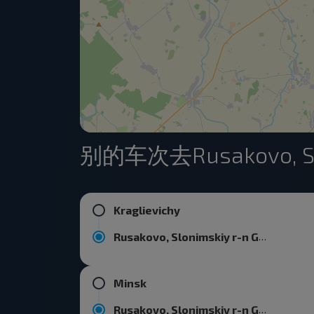
别的车次去Rusakovo, Slo
Kraglievichy
Rusakovo, Slonimskiy r-n GRODNENSKAYA OBL.
Minsk
Rusakovo, Slonimskiy r-n GRODNENSKAYA OBL.