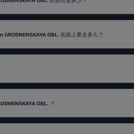
y r-n GRODNENSKAYA OBL. 在路上要走多久？
 GRODNENSKAYA OBL. ？