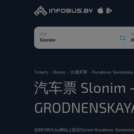
出发
Tickets
Buses
白俄罗斯
Rusakovo, Slonimskiy
汽车票 Slonim - 
GRODNENSKAYA
在INFOBUS.by网站上购买Slonim-Rusakovo, Slo