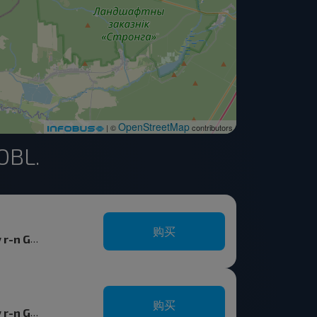
OpenStreetMap
| ©
contributors
OBL.
购买
Rusakovo, Slonimskiy r-n GRODNENSKAYA OBL.
购买
Rusakovo, Slonimskiy r-n GRODNENSKAYA OBL.