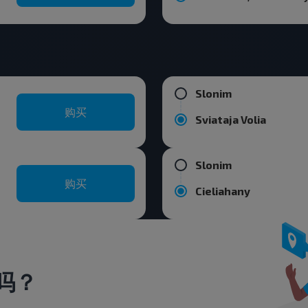
Slonim
购买
Sviataja Volia
Slonim
购买
Cieliahany
吗？