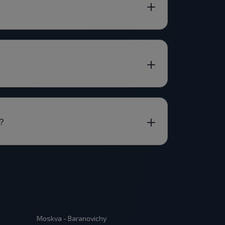
动？
Moskva - Baranovichy