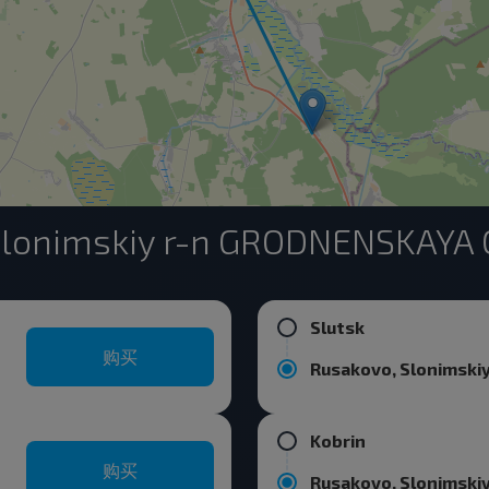
nimskiy r-n GRODNENSKAYA 
Slutsk
购买
Kobrin
购买