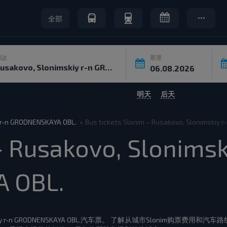
全部
到达
那里
明天
后天
 r-n GRODNENSKAYA OBL.
Bus tickets Slonim – Rusakovo, Slonimskiy
Rusakovo, Slonimski
 OBL.
nimskiy r-n GRODNENSKAYA OBL.汽车票。 了解从城市Slonim购票费用和