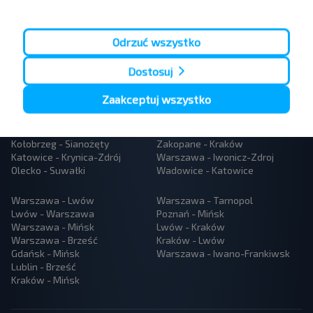
Odrzuć wszystko
Populární autobusové linky
Dostosuj
Kraków - Katowice lotnisko
Warszawa - Mszczonow
Katowice - Kraków
Lublin - Warszawa
Zaakceptuj wszystko
Kraków - Katowice
Kołobrzeg - Niechorze
Kraków - Zakopane
Kamien Pomorski - Pobierowo
Płock - Warszawa
Katowice - Zawoja
Kołobrzeg - Sianożęty
Zakopane - Kraków
Katowice - Krynica-Zdrój
Warszawa - Iwonicz-Zdroj
Olecko - Suwałki
Wadowice - Katowice
Warszawa - Lwów
Warszawa - Tarnopol
Lwów - Warszawa
Poznań - Mińsk
Warszawa - Mińsk
Lwów - Kraków
Warszawa - Brześć
Kraków - Lwów
Gdańsk - Mińsk
Warszawa - Iwano-Frankiwsk
Lublin - Brześć
Kraków - Mińsk