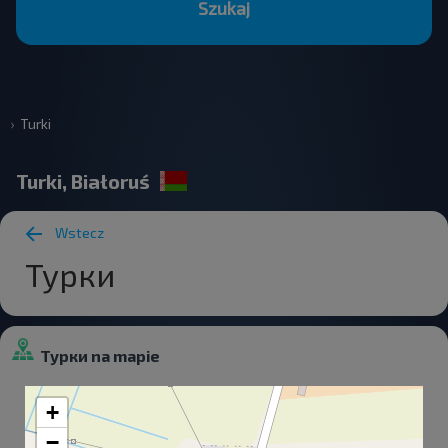
Szukaj
Turki
Turki, Białoruś
Wstecz
Турки
Турки na mapie
+
−