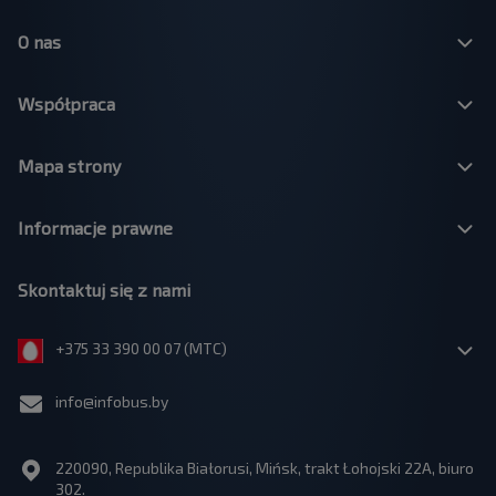
O nas
Współpraca
Mapa strony
Informacje prawne
Skontaktuj się z nami
+375 33 390 00 07 (МТС)
info@infobus.by
220090, Republika Białorusi, Mińsk, trakt Łohojski 22A, biuro
302.