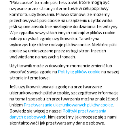
"Pliki cookie" to małe pliki tekstowe, które mogą być
używane przez strony internetowe w celu poprawy
komfortu użytkowania. Prawo stanowi, że możemy
przechowywać pliki cookie na urządzeniu użytkownika,
jeśli są one absolutnie niezbędne do działania tej witryny.
Chcesz
W przypadku wszystkich innych rodzajów plików cookie
podróżować
należy uzyskać zgodę użytkownika. Ta witryna
wykorzystuje różne rodzaje plików cookie. Niektóre pliki
taniej?
cookie są umieszczane przez usługi stron trzecich
wyświetlane na naszych stronach.
Nie przegap promocji, zniżek i innych ciekawych
Użytkownik może w dowolnym momencie zmienić lub
ofert od serwisu INFOBUS. Zapisz się do
wycofać swoją zgodę na
Politykę plików cookie
na naszej
newslettera i podróżuj z nami jeszcze taniej!
stronie internetowej
.
Jeśli użytkownik wyrazi zgodę na przetwarzanie
ukierunkowanych plików cookie, szczegółowe informacje
na temat sposobu ich przetwarzania można znaleźć pod
linkiem
Przetwarzanie ukierunkowanych plików cookie
.
Zapisz się
Dowiedz się więcej z naszej
Polityki przetwarzania
danych osobowych
, kim jesteśmy, jak możesz się z nami
skontaktować i jak przetwarzamy dane osobowe.