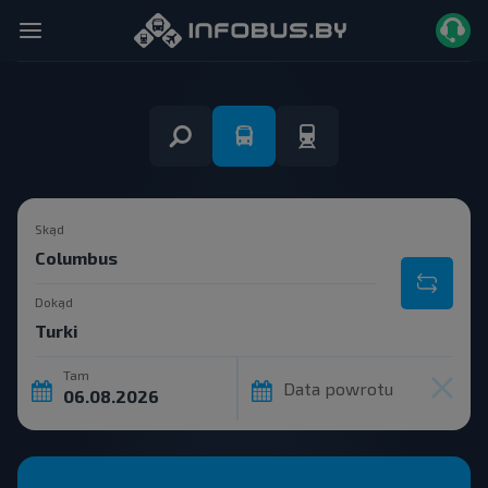
Skąd
Dokąd
Tam
Data powrotu