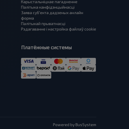
Карыстальніцкае пагадненне
Палітыка канфідэнцыйнасці
Заява суб'екта дадзеных анлайн
форма
Палітыкай прыватнасці
Рэдагаванне і настройка файлаў cookie
Платёжные системы
Powered by BusSystem