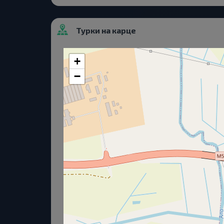
Турки на карце
+
−