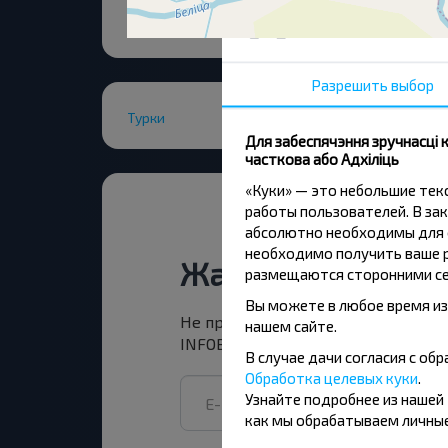
Разрешить выбор
Турки
Для забеспячэння зручнасці
часткова або Адхіліць
«Куки» — это небольшие те
работы пользователей. В зак
абсолютно необходимы для ф
необходимо получить ваше р
Жадаеце падарож
размещаются сторонними се
Вы можете в любое время из
Не прапусці спецыяльныя акцыі, зн
нашем сайте.
INFOBUS. Падпішыся на атрыманне н
В случае дачи согласия с о
Обработка целевых куки
.
Узнайте подробнее из нашей
как мы обрабатываем личные