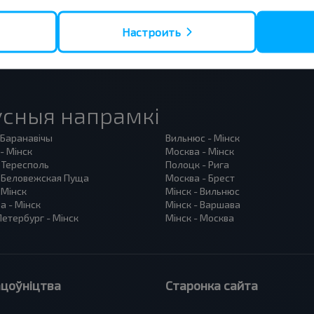
Настроить
сныя напрамкі
 Баранавiчы
Вильнюс - Мінск
- Мінск
Москва - Мінск
 Тересполь
Полоцк - Рига
- Беловежская Пуща
Москва - Брест
 Мінск
Мінск - Вильнюс
а - Мінск
Мінск - Варшава
етербург - Мінск
Мінск - Москва
цоўніцтва
Старонка сайта