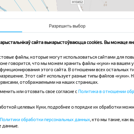
Разрешить выбор
 карыстальнікаў сайта выкарыстоўваюцца cookies. Вы можаце я
кстовые файлы, которые могут использоваться сайтами для по
оне говорится, что мы можем хранить файлы «куки» на вашем у
ункционирования этого сайта. В отношении всех остальных ти
азрешение. Этот сайт использует разные типы файлов «куки». 
нічаць танней?
рвисами, отображаемыми на наших страницах.
менить или отозвать свое согласие с
Политика в отношении обр
іжкі і іншыя цікавыя прапановы
авін і падарожнічай з намі танней!
бработкой целевых Куки, подробнее о порядке их обработки мож
Политики обработки персональных данных
, кто мы такие, как 
Падпісацц
 данные.