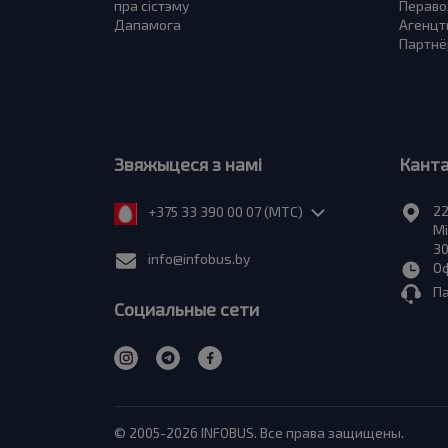
пра сiстэму
Пераво
Дапамога
Агенцт
Партнё
Звяжыцеся з намі
Кант
22
+375 33 390 00 07 (МТС)
Мі
30
info@infobus.by
Оф
П
Социальные сети
© 2005-2026 INFOBUS. Все права защищены.