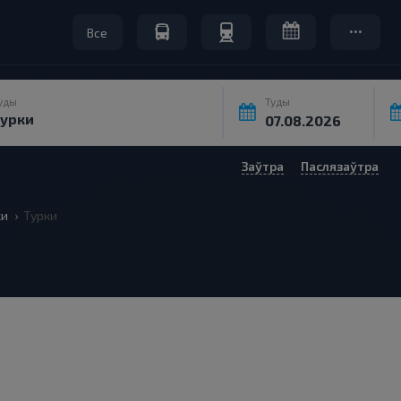
Все
уды
Туды
Заўтра
Паслязаўтра
ки
Турки