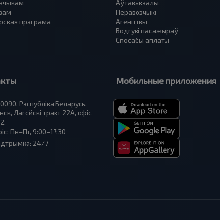
зчыкам
Аўтавакзалы
вам
Перавозчыкі
рская праграма
Агенцтвы
Водгукі пасажыраў
Спосабы аплаты
акты
Мобильные приложения
0090, Рэспубліка Беларусь,
нск, Лагойскі тракт 22A, офіс
2.
іс: Пн–Пт, 9:00–17:30
адтрымка: 24/7