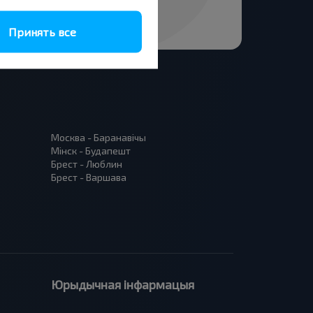
Принять все
Москва - Баранавiчы
Мінск - Будапешт
Брест - Люблин
Брест - Варшава
Юрыдычная інфармацыя