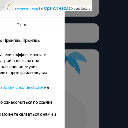
OpenStreetMap
| ©
contributors
О нас
ны Прыняць, Прыняць
вышения эффективности
стройстве, если они
пов файлов «куки»
Некоторые файлы «куки»
аботки файлов cookie
на
но ознакомиться по ссылке
вы можете связаться с нами и