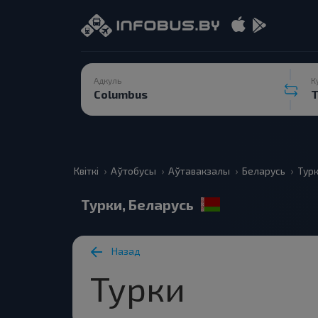
Адкуль
К
Квіткі
Аўтобусы
Аўтавакзалы
Беларусь
Тур
Турки, Беларусь
Назад
Турки