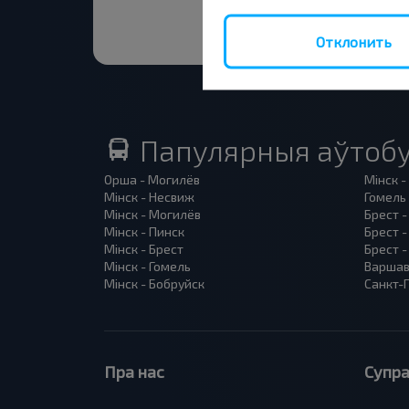
Отклонить
Папулярныя аўтобу
Орша - Могилёв
Мінск -
Мінск - Несвиж
Гомель 
Мінск - Могилёв
Брест -
Мінск - Пинск
Брест 
Мінск - Брест
Брест -
Мінск - Гомель
Варшав
Мінск - Бобруйск
Санкт-П
Пра нас
Супра