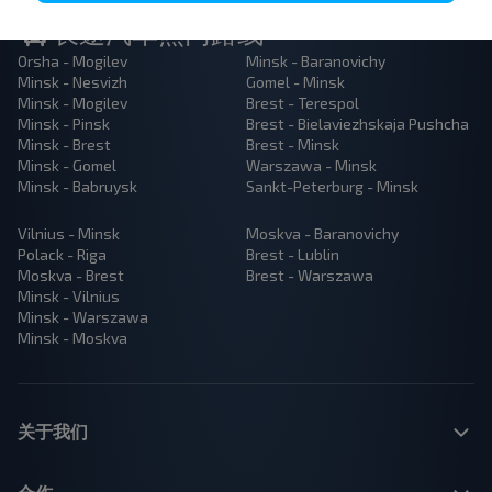
长途汽车热门路线
Orsha - Mogilev
Minsk - Baranovichy
Minsk - Nesvizh
Gomel - Minsk
Minsk - Mogilev
Brest - Terespol
Minsk - Pinsk
Brest - Bielaviezhskaja Pushcha
Minsk - Brest
Brest - Minsk
Minsk - Gomel
Warszawa - Minsk
Minsk - Babruysk
Sankt-Peterburg - Minsk
Vilnius - Minsk
Moskva - Baranovichy
Polack - Riga
Brest - Lublin
Moskva - Brest
Brest - Warszawa
Minsk - Vilnius
Minsk - Warszawa
Minsk - Moskva
关于我们