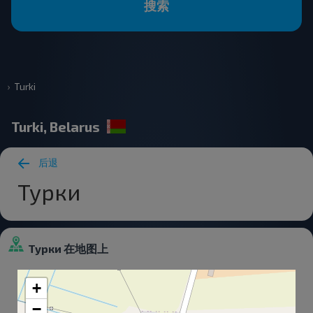
搜索
Turki
Turki, Belarus
后退
Турки
Турки 在地图上
+
−