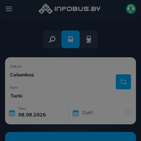
Odkud
Kam
Tam
Zpět