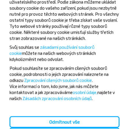
uživatelského prostředí. Podle zákona můžeme ukládat
soubory cookie do vašeho zařízení, pokud jsou nezbytně
nutné pro provoz těchto webových stránek. Pro všechny
ostatní typy souborů cookie je třeba získat vaše svolení.
Tyto webové stránky používají různé typy souborů
Chcete cestovat
cookie. Některé soubory cookie umisťují služby třetích
levněji?
stran zobrazované na našich stránkách.
Svůj souhlas se
zásadami používání souborů
Nenechte si ujít akce, slevy a další zajímavé nabídky
cookie
můžete
na našich webových stránkách
od společnosti INFOBUS. Přihlaste se k odběru
kdykoli
změnit nebo odvolat.
novinek a cestujte s námi levněji!
Pokud souhlasíte se zpracováním cílených souborů
cookie, podrobnosti o jejich zpracování naleznete na
odkazu
Zpracování cílených souborů cookie
.
Více informací o tom,
kdo jsme, jak nás můžete
kontaktovat a jak zpracováváme
osobní údaje,
najdete v
Přihlásit se
našich
Zásadách zpracování osobních údajů
.
Odmítnout vše