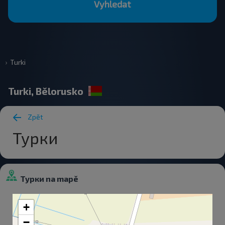
Vyhledat
Turki
Turki, Bělorusko
Zpět
Турки
Турки na mapě
+
−