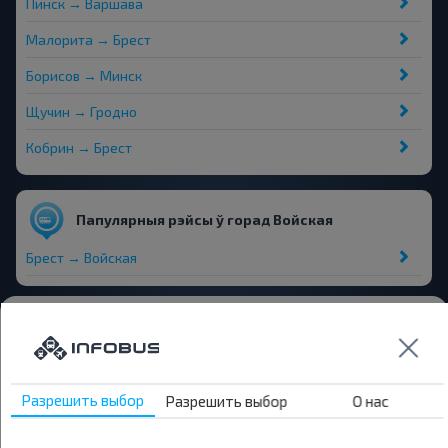
Пинск → Варшава
Малорита → Брест
Борисов → Минск
Щучин → Гродно
Кобрин → Брест
Папулярныя рэйсы ў горад Войская
Брест → Войская
Аўтавакзалы і прыпынкі
Магазин
Войская
Разрешить выбор
Разрешить выбор
О нас
Войская перекресток