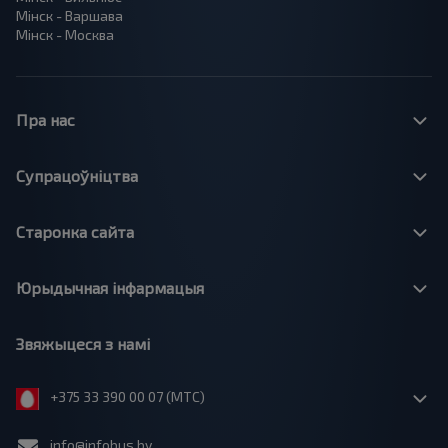
Мінск - Варшава
Мінск - Москва
Пра нас
Супрацоўніцтва
Старонка сайта
Юрыдычная інфармацыя
Звяжыцеся з намі
+375 33 390 00 07 (МТС)
info@infobus.by