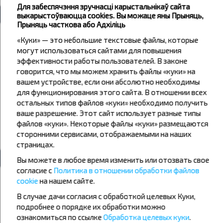
Усе аўтавакзалы Войская
Для забеспячэння зручнасці карыстальнікаў сайта
выкарыстоўваюцца cookies. Вы можаце яны Прыняць,
Прыняць часткова або Адхіліць
Надвор'е
«Куки» — это небольшие текстовые файлы, которые
могут использоваться сайтами для повышения
06
07
08
эффективности работы пользователей. В законе
говорится, что мы можем хранить файлы «куки» на
+26°C
+20°C
+17°C
Вечар
Раніца
вашем устройстве, если они абсолютно необходимы
для функционирования этого сайта. В отношении всех
+26°C
+22°C
остальных типов файлов «куки» необходимо получить
Дзень
ваше разрешение. Этот сайт использует разные типы
+20°C
+17°C
файлов «куки». Некоторые файлы «куки» размещаются
Вечар
сторонними сервисами, отображаемыми на наших
страницах.
Вы можете в любое время изменить или отозвать свое
согласие с
Политика в отношении обработки файлов
Жадаеце падарожнічаць танней?
cookie
на нашем сайте.
Не прапусці спецыяльныя акцыі, зніжкі і іншыя цікавыя
В случае дачи согласия с обработкой целевых Куки,
прапановы INFOBUS. Падпішыся на атрыманне навін і
падарожнічай з намі танней!
подробнее о порядке их обработки можно
ознакомиться по ссылке
Обработка целевых куки
.