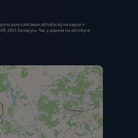
руты руху рэйсавых аўтобусаў на карце з
Я_ОБЛ. Беларусь. Час у дарозе на аўтобусе: