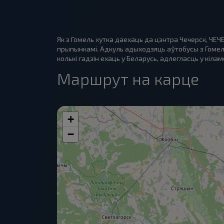
Як з Гомель хутка даехаць да цэнтра Чечерск, ЧЕ
прыпынкамі. Адкуль адыходзяць аўтобусы з Гомел
колькі гадзін ехаць у Беларусь, адлегласць у кілам
Маршрут на карце
+
−