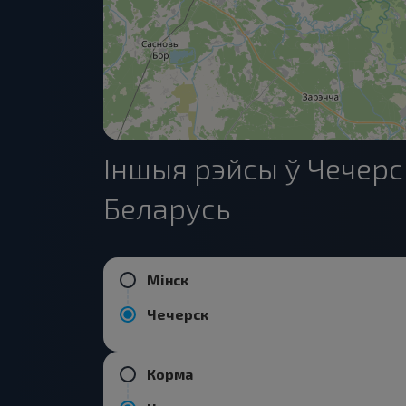
Іншыя рэйсы ў Чечер
Беларусь
Мінск
Чечерск
Корма