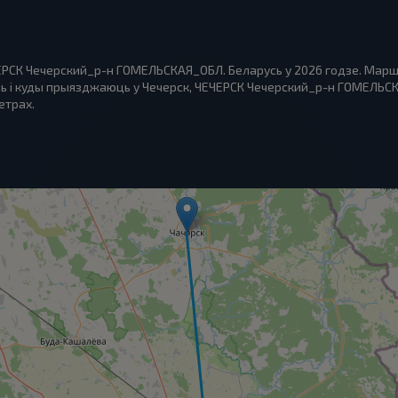
ЧЕРСК Чечерский_р-н ГОМЕЛЬСКАЯ_ОБЛ. Беларусь у 2026 годзе. Марш
ь і куды прыязджаюць у Чечерск, ЧЕЧЕРСК Чечерский_р-н ГОМЕЛЬСКА
етрах.