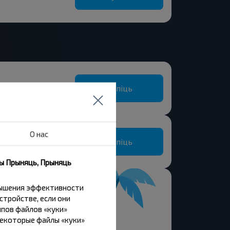
Купіць
О нас
Купіць
Беляевка, Чечерский р-н ГОМЕЛЬСКАЯ ОБЛ.
ны Прыняць, Прыняць
вышения эффективности
стройстве, если они
пов файлов «куки»
Некоторые файлы «куки»