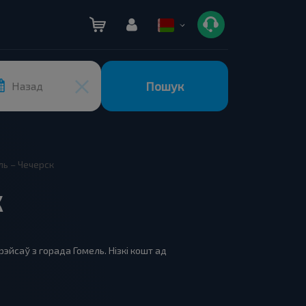
Пошук
Назад
ль – Чечерск
к
эйсаў з горада Гомель. Нізкі кошт ад