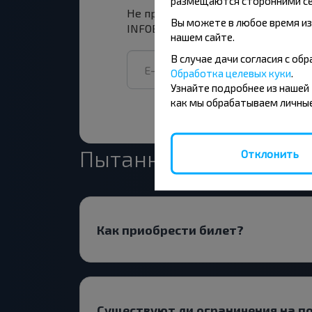
размещаются сторонними се
Не прапусці спецыяльныя акцыі, з
Вы можете в любое время из
INFOBUS. Падпішыся на атрыманне н
нашем сайте.
В случае дачи согласия с о
Обработка целевых куки
.
Узнайте подробнее из нашей
как мы обрабатываем личные
Пытанне - Адказ
Отклонить
Как приобрести билет?
Существуют ли ограничения на п