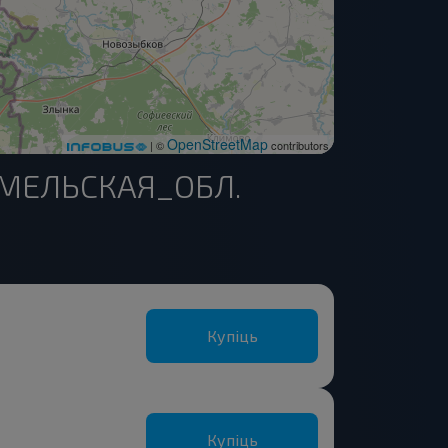
OpenStreetMap
| ©
contributors
ГОМЕЛЬСКАЯ_ОБЛ.
Купіць
Купіць