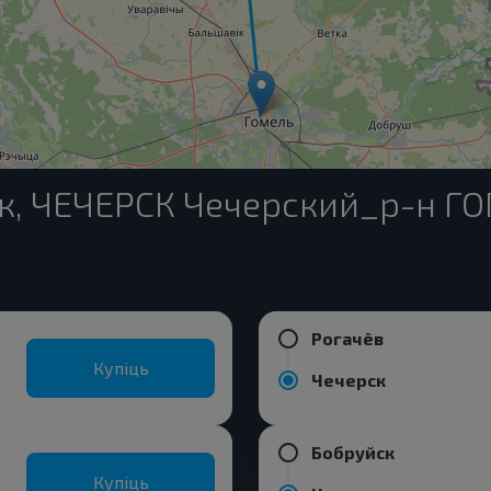
ск, ЧЕЧЕРСК Чечерский_р-н 
Рогачёв
Купіць
Чечерск
Бобруйск
Купіць