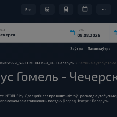
Все
уды
Туды
Заўтра
Паслязаўтра
 Чечерский_р-н ГОМЕЛЬСКАЯ_ОБЛ. Беларусь
Квіткі на аўтобус Гоме
бус Гомель - Чечерс
те INFOBUS.by. Даведайцеся пра кошт квіткоў і расклад аўтобусных р
дапаможам вам спланаваць паездку ў горад Чечерск, Беларусь.