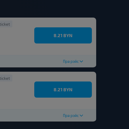
ticket
8.21 BYN
Пра рэйс
ticket
8.21 BYN
Пра рэйс