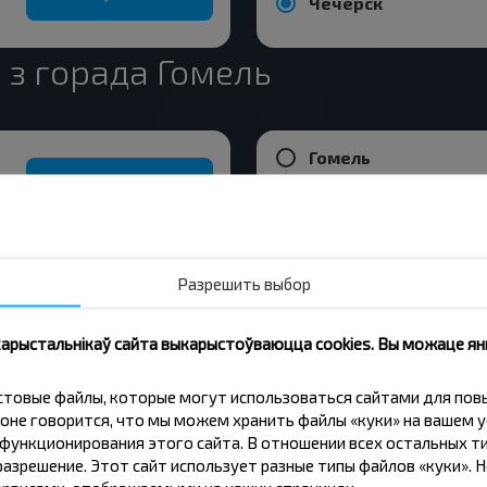
Чечерск
з горада Гомель
Гомель
Купіць
Полесье-1
Гомель
Разрешить выбор
Купіць
 карыстальнікаў сайта выкарыстоўваюцца cookies. Вы можаце я
кстовые файлы, которые могут использоваться сайтами для по
оне говорится, что мы можем хранить файлы «куки» на вашем у
ункционирования этого сайта. В отношении всех остальных ти
нічаць танней?
азрешение. Этот сайт использует разные типы файлов «куки». 