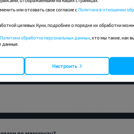
рвисами, отображаемыми на наших страницах.
ніжкі і іншыя цікавыя прапановы
менить или отозвать свое согласие с
Политика в отношении обр
авін і падарожнічай з намі танней!
бработкой целевых Куки, подробнее о порядке их обработки мож
Падпісацц
Политики обработки персональных данных
, кто мы такие, как 
 данные.
Настроить
оездки по маршруту?