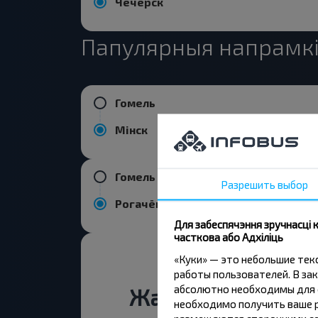
Чечерск
Папулярныя напрамкі 
Гомель
Мінск
Гомель
Разрешить выбор
Рогачёв
Для забеспячэння зручнасці
часткова або Адхіліць
«Куки» — это небольшие те
работы пользователей. В зак
абсолютно необходимы для ф
Жадаеце падарож
необходимо получить ваше р