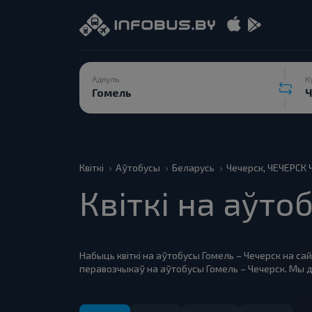
Адкуль
К
Квіткі
Аўтобусы
Беларусь
Чечерск, ЧЕЧЕРСК
Квіткі на аўто
Набыць квіткі на аўтобусы Гомель – Чечерск на сай
перавозчыкаў на аўтобусы Гомель – Чечерск. Мы 