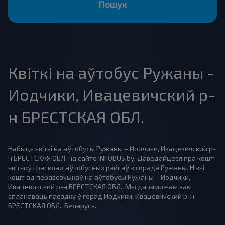
Пошук
Квіткі на аўтобус Ружаны -
Иодчики, Ивацевичский р-
н БРЕСТСКАЯ ОБЛ.
Набыць квіткі на аўтобусы Ружаны – Иодчики, Ивацевичский р-
н БРЕСТСКАЯ ОБЛ. на сайте INFOBUS.by. Даведайцеся пра кошт
квіткоў і расклад аўтобусных рэйсаў з горада Ружаны. Нізкі
кошт ад перавозчыкаў на аўтобусы Ружаны – Иодчики,
Ивацевичский р-н БРЕСТСКАЯ ОБЛ.. Мы дапаможам вам
спланаваць паездку ў горад Иодчики, Ивацевичский р-н
БРЕСТСКАЯ ОБЛ., Беларусь.