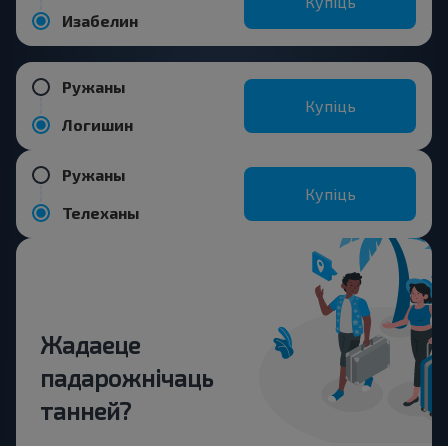
Купіць
Изабелин
Ружаны
Купіць
Логишин
Ружаны
Купіць
Телеханы
Жадаеце
падарожнічаць
танней?