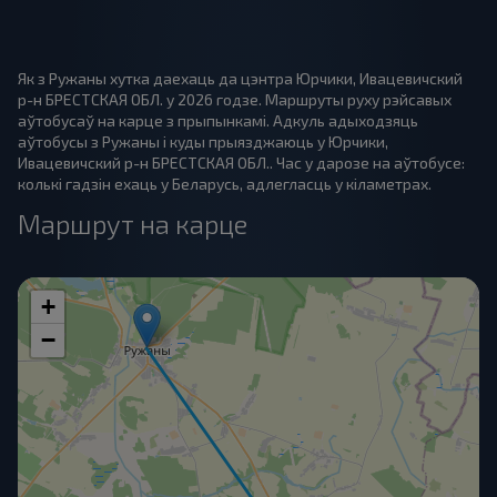
Як з Ружаны хутка даехаць да цэнтра Юрчики, Ивацевичский
р-н БРЕСТСКАЯ ОБЛ. у 2026 годзе. Маршруты руху рэйсавых
аўтобусаў на карце з прыпынкамі. Адкуль адыходзяць
аўтобусы з Ружаны і куды прыязджаюць у Юрчики,
Ивацевичский р-н БРЕСТСКАЯ ОБЛ.. Час у дарозе на аўтобусе:
колькі гадзін ехаць у Беларусь, адлегласць у кіламетрах.
Маршрут на карце
+
−