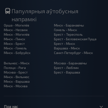
Папулярныя аўтобусныя
напрамкі
Орша - Могилёв
Мінск - Баранавiчы
Мінск - Несвиж
Гомель - Мінск
Мінск - Могилёв
Брест - Тересполь
Мінск - Пинск
Брест - Беловежская Пуща
Мінск - Брест
Брест - Мінск
Мінск - Гомель
Варшава - Мінск
Мінск - Бобруйск
Санкт-Петербург - Мінск
Вильнюс - Мінск
Москва - Баранавiчы
Полоцк - Рига
Брест - Люблин
Москва - Брест
Брест - Варшава
Мінск - Вильнюс
Мінск - Варшава
Мінск - Москва
Пра нас