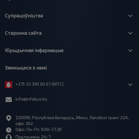
Супрацоўніцтва
Старонка сайта
Юрыдычная інфармацыя
Звяжыцеся з намі
+375 33 390 00 07 (МТС)
info@infobus.by
220090, Рэспубліка Беларусь, Мінск, Лагойскі тракт 22A,
офіс 302.
Офіс: Пн–Пт, 9:00–17:30
Падтрымка: 24/7