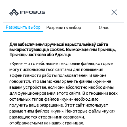
Не прапусці спецыяльныя акцыі, зніжкі і іншыя
цікавыя прапановы INFOBUS. Падпішыся на
атрыманне навін і падарожнічай з намі танней!
Разрешить выбор
Разрешить выбор
О нас
Для забеспячэння зручнасці карыстальнікаў сайта
Падпісацц
выкарыстоўваюцца cookies. Вы можаце яны Прыняць,
Прыняць часткова або Адхіліць
«Куки» — это небольшие текстовые файлы, которые
Пытанне - Адказ
могут использоваться сайтами для повышения
эффективности работы пользователей. В законе
говорится, что мы можем хранить файлы «куки» на
вашем устройстве, если они абсолютно необходимы
для функционирования этого сайта. В отношении всех
Как можно забронировать билет на
остальных типов файлов «куки» необходимо
рейс Ружаны-Иодчики, Ивацевичский
получить ваше разрешение. Этот сайт использует
р-н БРЕСТСКАЯ ОБЛ.?
разные типы файлов «куки». Некоторые файлы «куки»
размещаются сторонними сервисами,
отображаемыми на наших страницах.