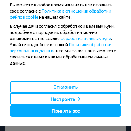
Вы можете в любое время изменить или отозвать
свое согласие с
Политика в отношении обработки
Есть ли ограничения на поездку
файлов cookie
на нашем сайте.
Ружаны-Иодчики, Ивацевичский р-н
В случае дачи согласия с обработкой целевых Куки,
БРЕСТСКАЯ ОБЛ.?
подробнее о порядке их обработки можно
ознакомиться по ссылке
Обработка целевых куки
.
Узнайте подробнее из нашей
Политики обработки
персональных данных
, кто мы такие, как вы можете
связаться с нами и как мы обрабатываем личные
данные.
Стоит ли искать билеты Ружаны-
Иодчики, Ивацевичский р-н
БРЕСТСКАЯ ОБЛ. заранее?
Отклонить
Настроить
Принять все
Дешевле ехать с пересадкой или
прямым рейсом?