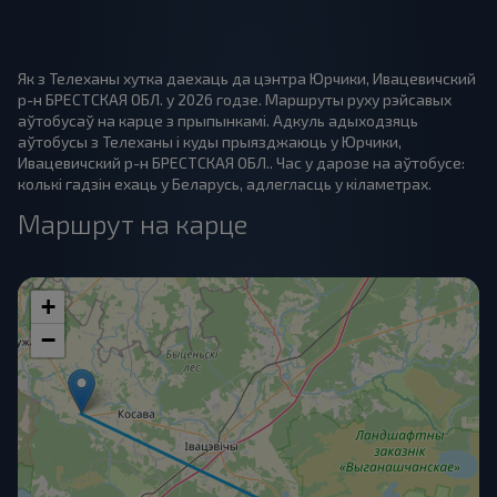
Як з Телеханы хутка даехаць да цэнтра Юрчики, Ивацевичский
р-н БРЕСТСКАЯ ОБЛ. у 2026 годзе. Маршруты руху рэйсавых
аўтобусаў на карце з прыпынкамі. Адкуль адыходзяць
аўтобусы з Телеханы і куды прыязджаюць у Юрчики,
Ивацевичский р-н БРЕСТСКАЯ ОБЛ.. Час у дарозе на аўтобусе:
колькі гадзін ехаць у Беларусь, адлегласць у кіламетрах.
Маршрут на карце
+
−