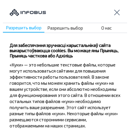
Не прапусці спецыяльныя акцыі, зніжкі і іншыя
цікавыя прапановы INFOBUS. Падпішыся на
атрыманне навін і падарожнічай з намі танней!
Разрешить выбор
Разрешить выбор
О нас
Для забеспячэння зручнасці карыстальнікаў сайта
Падпісацц
выкарыстоўваюцца cookies. Вы можаце яны Прыняць,
Прыняць часткова або Адхіліць
«Куки» — это небольшие текстовые файлы, которые
Пытанне - Адказ
могут использоваться сайтами для повышения
эффективности работы пользователей. В законе
говорится, что мы можем хранить файлы «куки» на
вашем устройстве, если они абсолютно необходимы
для функционирования этого сайта. В отношении всех
Как можно купить билет на рейс
остальных типов файлов «куки» необходимо
Телеханы-Иодчики, Ивацевичский р-н
получить ваше разрешение. Этот сайт использует
БРЕСТСКАЯ ОБЛ.?
разные типы файлов «куки». Некоторые файлы «куки»
размещаются сторонними сервисами,
отображаемыми на наших страницах.