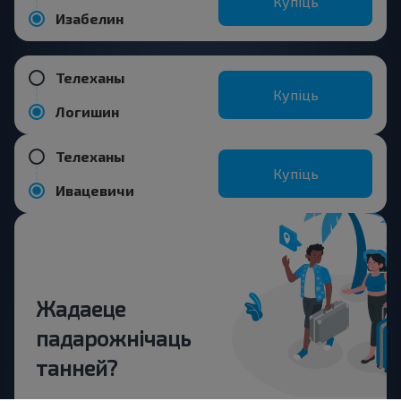
Купіць
Изабелин
Телеханы
Купіць
Логишин
Телеханы
Купіць
Ивацевичи
Жадаеце
падарожнічаць
танней?