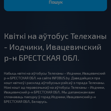
Пошук
Квіткі на аўтобус Телеханы
- Иодчики, Ивацевичский
р-н БРЕСТСКАЯ ОБЛ.
Набыць квіткі на аўтобусы Телеханы – Иодчики, Ивацевичский
р-н БРЕСТСКАЯ ОБЛ. на сайте INFOBUS.by. Даведайцеся пра
кошт квіткоў і расклад аўтобусных рэйсаў з горада Телеханы.
Нізкі кошт ад перавозчыкаў на аўтобусы Телеханы – Иодчики,
Ивацевичский р-н БРЕСТСКАЯ ОБЛ.. Мы дапаможам вам
спланаваць паездку ў горад Иодчики, Ивацевичский р-н
БРЕСТСКАЯ ОБЛ., Беларусь.