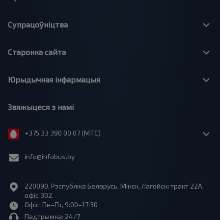
Супрацоўніцтва
Старонка сайта
Юрыдычная інфармацыя
Звяжыцеся з намі
+375 33 390 00 07 (МТС)
info@infobus.by
220090, Рэспубліка Беларусь, Мінск, Лагойскі тракт 22A,
офіс 302.
Офіс: Пн–Пт, 9:00–17:30
Падтрымка: 24/7