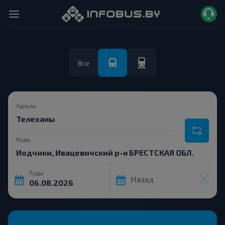
Все
Адкуль
Куды
Туды
Назад