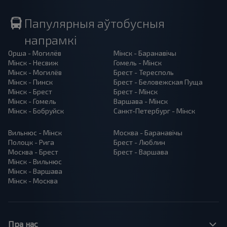
Папулярныя аўтобусныя
напрамкі
Орша - Могилёв
Мінск - Баранавiчы
Мінск - Несвиж
Гомель - Мінск
Мінск - Могилёв
Брест - Тересполь
Мінск - Пинск
Брест - Беловежская Пуща
Мінск - Брест
Брест - Мінск
Мінск - Гомель
Варшава - Мінск
Мінск - Бобруйск
Санкт-Петербург - Мінск
Вильнюс - Мінск
Москва - Баранавiчы
Полоцк - Рига
Брест - Люблин
Москва - Брест
Брест - Варшава
Мінск - Вильнюс
Мінск - Варшава
Мінск - Москва
Пра нас