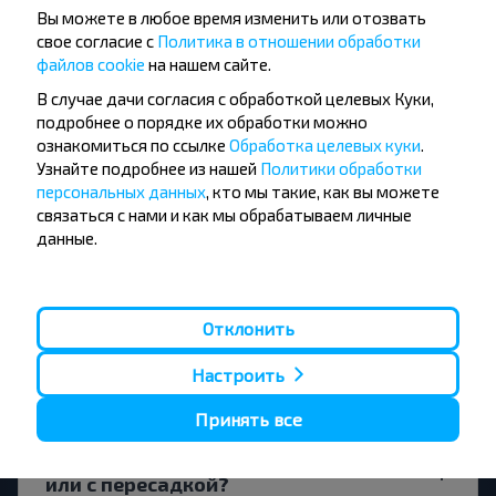
Вы можете в любое время изменить или отозвать
свое согласие с
Политика в отношении обработки
Существуют ли ограничения на
файлов cookie
на нашем сайте.
поездки по маршруту Телеханы-
В случае дачи согласия с обработкой целевых Куки,
Иодчики, Ивацевичский р-н
подробнее о порядке их обработки можно
БРЕСТСКАЯ ОБЛ.?
ознакомиться по ссылке
Обработка целевых куки
.
Узнайте подробнее из нашей
Политики обработки
персональных данных
, кто мы такие, как вы можете
связаться с нами и как мы обрабатываем личные
данные.
Когда лучше всего искать билет
Телеханы-Иодчики, Ивацевичский р-н
БРЕСТСКАЯ ОБЛ.?
Отклонить
Настроить
Принять все
Билет будет дешевле на прямой рейс
или с пересадкой?