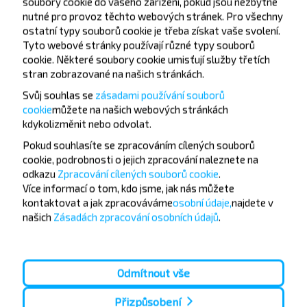
soubory cookie do vašeho zařízení, pokud jsou nezbytně
nutné pro provoz těchto webových stránek. Pro všechny
ostatní typy souborů cookie je třeba získat vaše svolení.
Tyto webové stránky používají různé typy souborů
Často kladené otázky
cookie. Některé soubory cookie umisťují služby třetích
stran zobrazované na našich stránkách.
Svůj souhlas se
zásadami používání souborů
cookie
můžete
na našich webových stránkách
Jak si mohu koupit jízdenky na
kdykoli
změnit nebo odvolat.
autobus?
Pokud souhlasíte se zpracováním cílených souborů
cookie, podrobnosti o jejich zpracování naleznete na
odkazu
Zpracování cílených souborů cookie
.
Více informací o tom,
kdo jsme, jak nás můžete
kontaktovat a jak zpracováváme
osobní údaje,
najdete v
Existují nějaká omezení pro cestování
našich
Zásadách zpracování osobních údajů
.
do destinace?
Odmítnout vše
Přizpůsobení