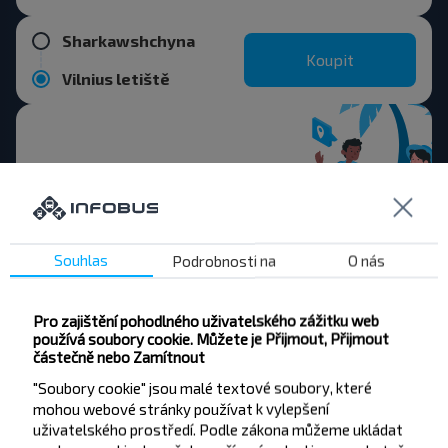
Sharkawshchyna
Koupit
Vilnius letiště
Chcete cestovat
levněji?
Souhlas
Podrobnosti na
O nás
Nenechte si ujít akce, slevy a další zajímavé
nabídky od společnosti INFOBUS. Přihlaste se k
Pro zajištění pohodlného uživatelského zážitku web
odběru novinek a cestujte s námi levněji!
používá soubory cookie. Můžete je Přijmout, Přijmout
částečně nebo Zamítnout
"Soubory cookie" jsou malé textové soubory, které
mohou webové stránky používat k vylepšení
uživatelského prostředí. Podle zákona můžeme ukládat
Přihlásit se