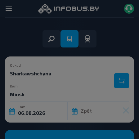
Odkud
Kam
Tam
Zpět