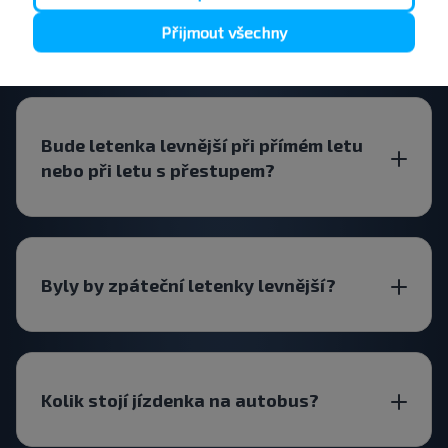
Kdy je nejlepší hledat letenku na
Sharkawshchyna-Minsk?
Přijmout všechny
Bude letenka levnější při přímém letu
nebo při letu s přestupem?
Byly by zpáteční letenky levnější?
Kolik stojí jízdenka na autobus?