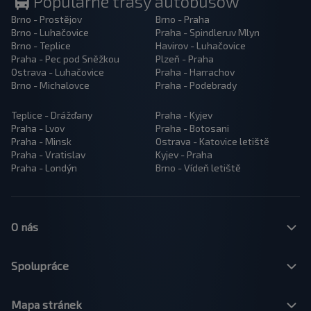
Popularne trasy autobusów
Brno - Prostějov
Brno - Praha
Brno - Luhačovice
Praha - Spindleruv Mlyn
Brno - Teplice
Havirov - Luhačovice
Praha - Pec pod Sněžkou
Plzeň - Praha
Ostrava - Luhačovice
Praha - Harrachov
Brno - Michalovce
Praha - Podebrady
Teplice - Drážďany
Praha - Kyjev
Praha - Lvov
Praha - Botosani
Praha - Minsk
Ostrava - Katovice letiště
Praha - Vratislav
Kyjev - Praha
Praha - Londýn
Brno - Vídeň letiště
O nás
Spolupráce
Mapa stránek