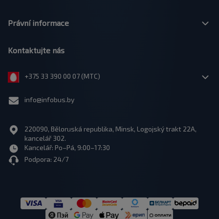
Právní informace
Kontaktujte nás
+375 33 390 00 07 (МТС)
info@infobus.by
220090, Běloruská republika, Minsk, Logojský trakt 22A,
kancelář 302.
Kancelář: Po–Pá, 9:00–17:30
Podpora: 24/7