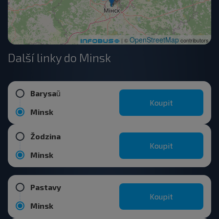
OpenStreetMap
| ©
contributors
Další linky do Minsk
Barysaŭ
Koupit
Minsk
Žodzina
Koupit
Minsk
Pastavy
Koupit
Minsk