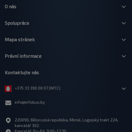
O nás
Spolupráce
Mapa stránek
Právní informace
Kontaktujte nás
+375 33 390 00 07 (МТС)
info@infobus.by
220090, Běloruská republika, Minsk, Logojský trakt 22A,
kancelář 302.
Kancelář: Po–Pá, 9:00–17:30