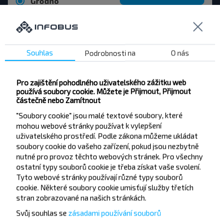
Grodno
Varšava
Koupit
Grodno
Souhlas
Podrobnosti na
O nás
Nejlepší linky z Zelva
Pro zajištění pohodlného uživatelského zážitku web
používá soubory cookie. Můžete je Přijmout, Přijmout
částečně nebo Zamítnout
Zelva
Koupit
"Soubory cookie" jsou malé textové soubory, které
Shchuchyn
mohou webové stránky používat k vylepšení
uživatelského prostředí. Podle zákona můžeme ukládat
Zelva
soubory cookie do vašeho zařízení, pokud jsou nezbytně
Koupit
nutné pro provoz těchto webových stránek. Pro všechny
Brest nad Bugem
ostatní typy souborů cookie je třeba získat vaše svolení.
Tyto webové stránky používají různé typy souborů
cookie. Některé soubory cookie umisťují služby třetích
Zelva
stran zobrazované na našich stránkách.
Koupit
Svůj souhlas se
zásadami používání souborů
Skidziel