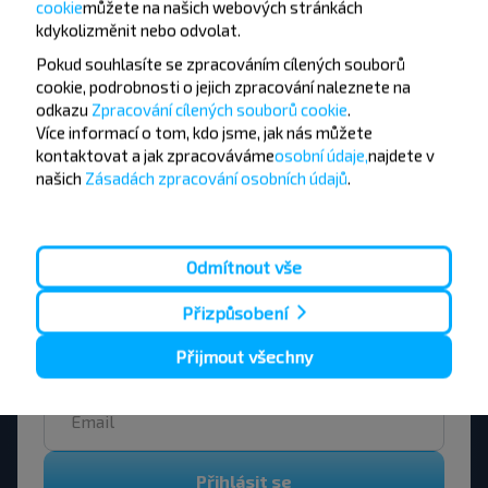
cookie
můžete
na našich webových stránkách
kdykoli
změnit nebo odvolat.
Zelva
Koupit
Pokud souhlasíte se zpracováním cílených souborů
Varšava
cookie, podrobnosti o jejich zpracování naleznete na
odkazu
Zpracování cílených souborů cookie
.
Více informací o tom,
kdo jsme, jak nás můžete
kontaktovat a jak zpracováváme
osobní údaje,
najdete v
našich
Zásadách zpracování osobních údajů
.
Chcete cestovat
levněji?
Odmítnout vše
Nenechte si ujít akce, slevy a další zajímavé
Přizpůsobení
nabídky od společnosti INFOBUS. Přihlaste se k
odběru novinek a cestujte s námi levněji!
Přijmout všechny
Přihlásit se