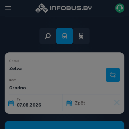
Odkud
Kam
Tam
Zpět