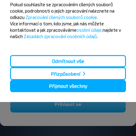
Pokud souhlasíte se zpracováním cílených souborů
cookie, podrobnosti o jejich zpracování naleznete na
odkazu
Zpracování cílených souborů cookie
.
Více informací o tom,
kdo jsme, jak nás můžete
kontaktovat a jak zpracováváme
osobní údaje,
najdete v
Chcete cestovat
našich
Zásadách zpracování osobních údajů
.
levněji?
Nenechte si ujít akce, slevy a další zajímavé nabídky
Odmítnout vše
od společnosti INFOBUS. Přihlaste se k odběru
novinek a cestujte s námi levněji!
Přizpůsobení
Přijmout všechny
Přihlásit se