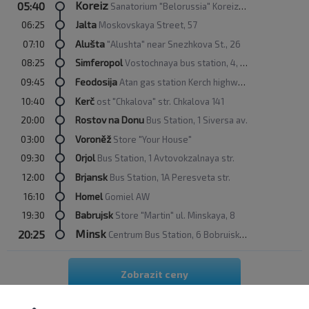
Koreiz
05:40
Sanatorium "Belorussia" Koreizskoye Highway, 2A
06:25
Jalta
Moskovskaya Street, 57
07:10
Alušta
"Alushta" near Snezhkova St., 26
08:25
Simferopol
Vostochnaya bus station, 4, Samokhvalova str.
09:45
Feodosija
Atan gas station Kerch highway, 23
10:40
Kerč
ost "Chkalova" str. Chkalova 141
20:00
Rostov na Donu
Bus Station, 1 Siversa av.
03:00
Voroněž
Store "Your House"
09:30
Orjol
Bus Station, 1 Avtovokzalnaya str.
12:00
Brjansk
Bus Station, 1A Peresveta str.
16:10
Homel
Gomiel AW
19:30
Babrujsk
Store "Martin" ul. Minskaya, 8
Minsk
20:25
Centrum Bus Station, 6 Bobruiskaya str.
Zobrazit ceny