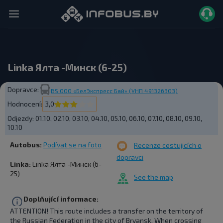
Linka Ялта -Минск (6-25)
Dopravce:
BS ООО «БелЭкспресс Бай» (УНП 491326303)
Hodnocení:
3,0
Odjezdy:
01.10, 02.10, 03.10, 04.10, 05.10, 06.10, 07.10, 08.10, 09.10,
10.10
Autobus:
Podívat se na foto
Recenze cestujicích o
dopravci
Linka:
Linka Ялта -Минск (6-
25)
See the map
Doplňující informace:
ATTENTION! This route includes a transfer on the territory of
the Russian Federation in the city of Bryansk. When crossing