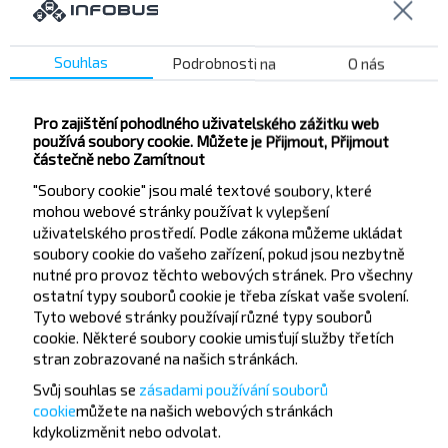
Populární spojení do města Minsk
Souhlas
Podrobnosti na
O nás
Vilnius letiště → Minsk
Pastavy → Minsk
Pro zajištění pohodlného uživatelského zážitku web
používá soubory cookie. Můžete je Přijmout, Přijmout
Žodzina → Minsk
částečně nebo Zamítnout
Barysaŭ → Minsk
"Soubory cookie" jsou malé textové soubory, které
mohou webové stránky používat k vylepšení
uživatelského prostředí. Podle zákona můžeme ukládat
soubory cookie do vašeho zařízení, pokud jsou nezbytně
Nejlepší linky z Koreiz
nutné pro provoz těchto webových stránek. Pro všechny
Koreiz → Pastavy
ostatní typy souborů cookie je třeba získat vaše svolení.
Tyto webové stránky používají různé typy souborů
Koreiz → Myadzyel
cookie. Některé soubory cookie umisťují služby třetích
stran zobrazované na našich stránkách.
Koreiz → National Airport Minsk
Svůj souhlas se
zásadami používání souborů
Koreiz → Vilnius letiště
cookie
můžete
na našich webových stránkách
kdykoli
změnit nebo odvolat.