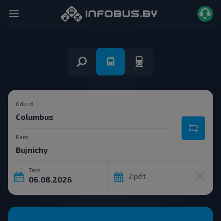
Odkud
Kam
Tam
Zpět