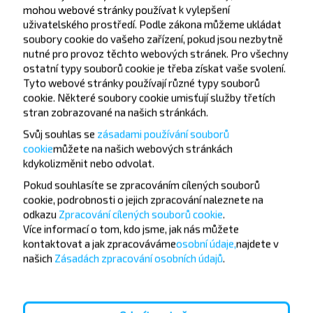
Центральная ул.
mohou webové stránky používat k vylepšení
uživatelského prostředí. Podle zákona můžeme ukládat
soubory cookie do vašeho zařízení, pokud jsou nezbytně
nutné pro provoz těchto webových stránek. Pro všechny
ostatní typy souborů cookie je třeba získat vaše svolení.
Tyto webové stránky používají různé typy souborů
cookie. Některé soubory cookie umisťují služby třetích
Chcete cestovat
stran zobrazované na našich stránkách.
levněji?
Svůj souhlas se
zásadami používání souborů
cookie
můžete
na našich webových stránkách
kdykoli
změnit nebo odvolat.
Nenechte si ujít akce, slevy a další zajímavé nabídky
od společnosti INFOBUS. Přihlaste se k odběru
Pokud souhlasíte se zpracováním cílených souborů
novinek a cestujte s námi levněji!
cookie, podrobnosti o jejich zpracování naleznete na
odkazu
Zpracování cílených souborů cookie
.
Více informací o tom,
kdo jsme, jak nás můžete
kontaktovat a jak zpracováváme
osobní údaje,
najdete v
našich
Zásadách zpracování osobních údajů
.
Přihlásit se