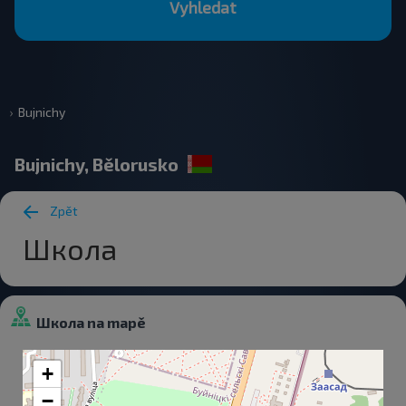
Vyhledat
Bujnichy
Bujnichy, Bělorusko
Zpět
Школа
Школа na mapě
+
−