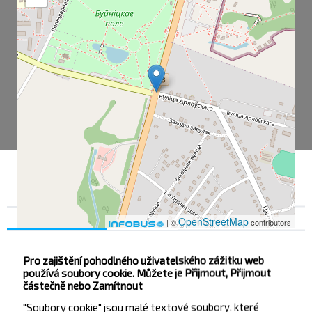
Souhlas
Podrobnosti na
O nás
OpenStreetMap
| ©
contributors
Pro zajištění pohodlného uživatelského zážitku web
používá soubory cookie. Můžete je Přijmout, Přijmout
Буйничи
částečně nebo Zamítnout
Школа
"Soubory cookie" jsou malé textové soubory, které