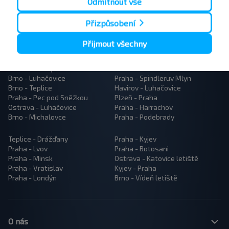
Odmítnout vše
Přizpůsobení
Přijmout všechny
Popularne trasy autobusów
Brno - Prostějov
Brno - Praha
Brno - Luhačovice
Praha - Spindleruv Mlyn
Brno - Teplice
Havirov - Luhačovice
Praha - Pec pod Sněžkou
Plzeň - Praha
Ostrava - Luhačovice
Praha - Harrachov
Brno - Michalovce
Praha - Podebrady
Teplice - Drážďany
Praha - Kyjev
Praha - Lvov
Praha - Botosani
Praha - Minsk
Ostrava - Katovice letiště
Praha - Vratislav
Kyjev - Praha
Praha - Londýn
Brno - Vídeň letiště
O nás