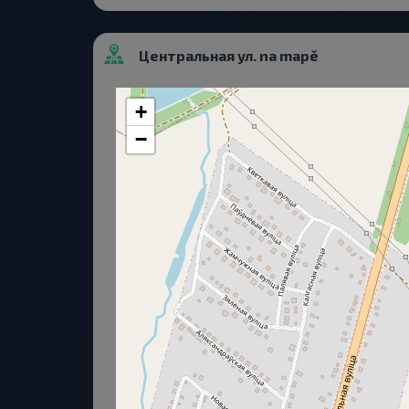
Центральная ул. na mapě
+
−