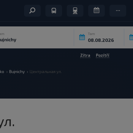
am
Tam
Zítra
Pozítří
ko
Bujnichy
Центральная ул.
ул.