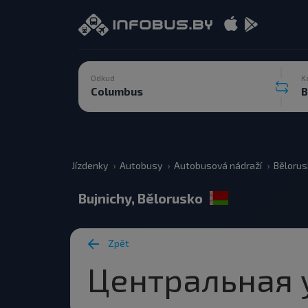
Odkud
K
Jízdenky
Autobusy
Autobusová nádraží
Bělorus
Bujnichy, Bělorusko
Zpět
Центральная 