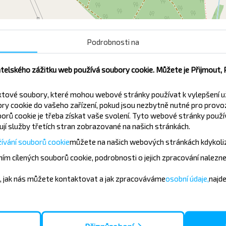
Podrobnosti na
Школа
Цен
atelského zážitku web používá soubory cookie. Můžete je Přijmout,
xtové soubory, které mohou webové stránky používat k vylepšení u
y cookie do vašeho zařízení, pokud jsou nezbytně nutné pro provo
orů cookie je třeba získat vaše svolení. Tyto webové stránky použív
jí služby třetích stran zobrazované na našich stránkách.
vněji?
ívání souborů cookie
můžete
na našich webových stránkách kdykoli
ím cílených souborů cookie, podrobnosti o jejich zpracování nalezn
zajímavé nabídky od společnosti
ek a cestujte s námi levněji!
, jak nás můžete kontaktovat a jak zpracováváme
osobní údaje,
najd
Přihlásit se