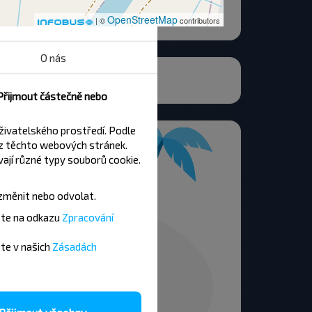
OpenStreetMap
| ©
contributors
O nás
тральная ул.
 Přijmout částečně nebo
živatelského prostředí. Podle
z těchto webových stránek.
ají různé typy souborů cookie.
změnit nebo odvolat.
ete na odkazu
Zpracování
ete v našich
Zásadách