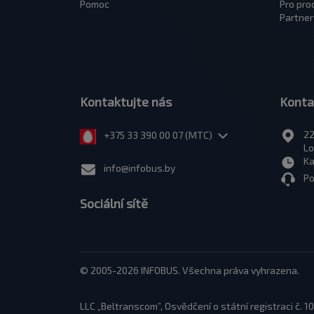
Pomoc
Pro pro
Partner
Kontaktujte nás
Konta
22
+375 33 390 00 07 (МТС)
Lo
Ka
info@infobus.by
Po
Sociální sítě
© 2005-2026 INFOBUS. Všechna práva vyhrazena.
LLC „Beltranscom”, Osvědčení o státní registraci č.