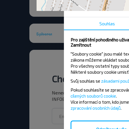
Souhlas
Буйничи
Pro zajištění pohodlného uživ
Zamítnout
"Soubory cookie" jsou malé te
zákona můžeme ukládat soubor
Pro všechny ostatní typy soub
Některé soubory cookie umisťu
Chcete cestovat le
Svůj souhlas se
zásadami použ
Pokud souhlasíte se zpracován
Nenechte si ujít akce, slevy a další 
cílených souborů cookie
.
INFOBUS. Přihlaste se k odběru novin
Více informací o tom,
kdo jsme
zpracování osobních údajů
.