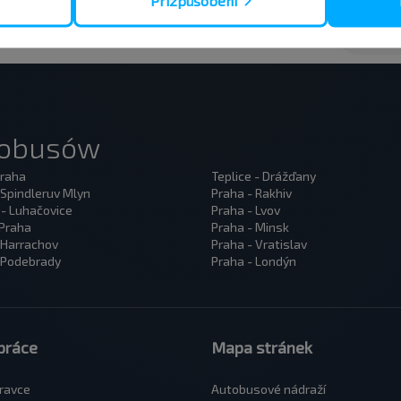
Přizpůsobení
tobusów
Praha
Teplice - Drážďany
 Spindleruv Mlyn
Praha - Rakhiv
 - Luhačovice
Praha - Lvov
 Praha
Praha - Minsk
 Harrachov
Praha - Vratislav
 Podebrady
Praha - Londýn
práce
Mapa stránek
ravce
Autobusové nádraží