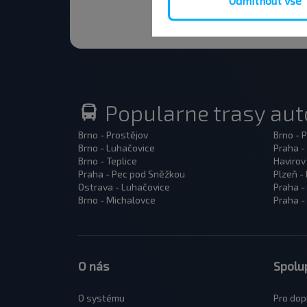
Odmítnout vše
Popularne trasy au
Brno - Prostějov
Brno - 
Brno - Luhačovice
Praha -
Brno - Teplice
Havirov
Praha - Pec pod Sněžkou
Plzeň -
Ostrava - Luhačovice
Praha -
Brno - Michalovce
Praha -
O nás
Spolu
O systému
Pro dop