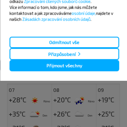
odkazu
Zpracování cílených souborů cookie
.
Více informací o tom,
kdo jsme, jak nás můžete
Umaň
kontaktovat a jak zpracováváme
osobní údaje,
najdete v
Užhorod
našich
Zásadách zpracování osobních údajů
.
Vinnycja
Zolochiv
Černivci
Odmítnout vše
Ťačiv
Přizpůsobení
Žitomir
Přijmout všechny
Počasí
07
08
09
+28°C
+20°C
+19°C
Ráno
Ráno
+35°C
+26°C
+25°C
Den
Den