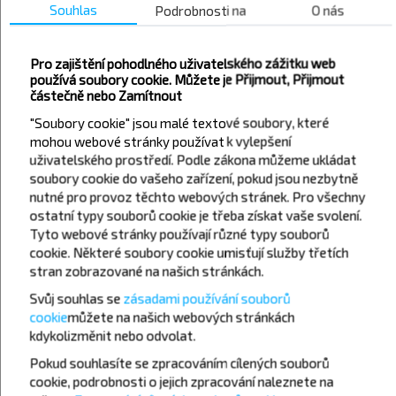
Souhlas
Kaluš
Podrobnosti na
O nás
Kolomyja
Kovel
Pro zajištění pohodlného uživatelského zážitku web
používá soubory cookie. Můžete je Přijmout, Přijmout
Kyjev
částečně nebo Zamítnout
Lubny
"Soubory cookie" jsou malé textové soubory, které
Lutsk
mohou webové stránky používat k vylepšení
uživatelského prostředí. Podle zákona můžeme ukládat
Lvov
soubory cookie do vašeho zařízení, pokud jsou nezbytně
Mukačevo
nutné pro provoz těchto webových stránek. Pro všechny
Novovolynsk
ostatní typy souborů cookie je třeba získat vaše svolení.
Tyto webové stránky používají různé typy souborů
Oděsa
cookie. Některé soubory cookie umisťují služby třetích
Poltava
stran zobrazované na našich stránkách.
Rakhiv
Svůj souhlas se
zásadami používání souborů
cookie
můžete
na našich webových stránkách
Rohatyn
kdykoli
změnit nebo odvolat.
Rovno
Pokud souhlasíte se zpracováním cílených souborů
Stryi
cookie, podrobnosti o jejich zpracování naleznete na
Ternopil