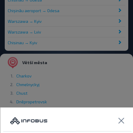
Chișinău aeroport → Odesa
Warszawa → Kyiv
Warszawa → Lviv
Chisinau → Kyiv
Větší města
Charkov
Chmelnyckyj
Chust
Dněpropetrovsk
Dolyna
Irshava
Ivano-Frankivsk