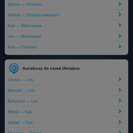
Odesa → Chisinau
Odesa → Chișinău aeroport
Kyiv → Warszawa
Lviv → Warszawa
Kyiv → Chisinau
Autobusy do země Ukrajina
Vilnius → Lviv
Kaunas → Lviv
Bialystok → Lviv
Minsk → Kyiv
Gomel → Kyiv
Chisinau → Odesa