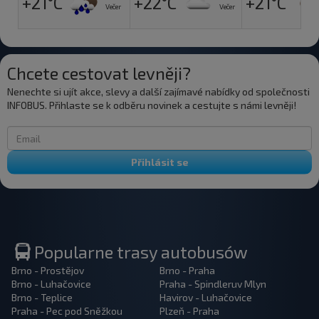
+21°C
+22°C
+21°C
Večer
Večer
Chcete cestovat levněji?
Nenechte si ujít akce, slevy a další zajímavé nabídky od společnosti
INFOBUS. Přihlaste se k odběru novinek a cestujte s námi levněji!
Přihlásit se
Popularne trasy autobusów
Brno - Prostějov
Brno - Praha
Brno - Luhačovice
Praha - Spindleruv Mlyn
Brno - Teplice
Havirov - Luhačovice
Praha - Pec pod Sněžkou
Plzeň - Praha