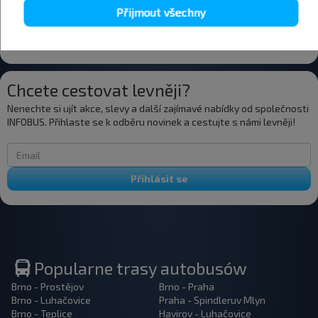
Přijmout všechny
+24°C
+29°C
Večer
Chcete cestovat levněji?
Nenechte si ujít akce, slevy a další zajímavé nabídky od společnosti
INFOBUS. Přihlaste se k odběru novinek a cestujte s námi levněji!
Přihlásit se
Popularne trasy autobusów
Brno - Prostějov
Brno - Praha
Brno - Luhačovice
Praha - Spindleruv Mlyn
Brno - Teplice
Havirov - Luhačovice