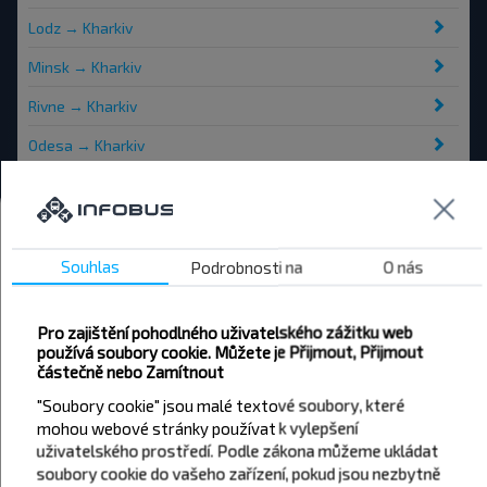
Lodz → Kharkiv
Minsk → Kharkiv
Rivne → Kharkiv
Odesa → Kharkiv
Autobusová nádraží a zastávky
Vlak. Nádr., (McDonald)
Souhlas
Podrobnosti na
O nás
Aut. Nádr., prospekt Gagarina 22
ul. Plekhanovska 65, metro station "Sportivnaya"
Pro zajištění pohodlného uživatelského zážitku web
nam. Pobedy 62, OC "Alekseevskiy"
používá soubory cookie. Můžete je Přijmout, Přijmout
částečně nebo Zamítnout
Vlak. Nádr.
"Soubory cookie" jsou malé textové soubory, které
Aut. Nádr., Moskovskij prospekt 299a
mohou webové stránky používat k vylepšení
Stanice metra, "Kholodna Gora"
uživatelského prostředí. Podle zákona můžeme ukládat
ul. Plekhanovskaya 65, stadion "Metalist"
soubory cookie do vašeho zařízení, pokud jsou nezbytně