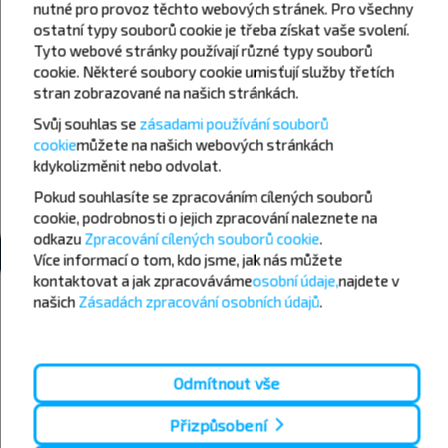
nutné pro provoz těchto webových stránek. Pro všechny
"McDonalds" (ul. Połtawa Way 57)
ostatní typy souborů cookie je třeba získat vaše svolení.
Bus Station, "Privokzalnaya", ul. Kotliara 11
Tyto webové stránky používají různé typy souborů
Aut. Nádr. 2, ul. Suzdalski Riady 12
cookie. Některé soubory cookie umisťují služby třetích
stran zobrazované na našich stránkách.
Aut. Nádr., №4, Bilhorodske shose 8
Svůj souhlas se
zásadami používání souborů
ul. Nauki 9B, stacja metra "Nauchnaya", McDonald's
cookie
můžete
na našich webových stránkách
Stanice metra "Istorychnyi muzei"
kdykoli
změnit nebo odvolat.
Autobusová zastávka, al. Liudviha Swobody 30, stanice metra
"Oleksiivska", prodejna "Silpo"
Pokud souhlasíte se zpracováním cílených souborů
cookie, podrobnosti o jejich zpracování naleznete na
Všechna autobusová nádraží Charkov
odkazu
Zpracování cílených souborů cookie
.
Více informací o tom,
kdo jsme, jak nás můžete
kontaktovat a jak zpracováváme
osobní údaje,
najdete v
Počasí
našich
Zásadách zpracování osobních údajů
.
09
10
11
+28°C
+23°C
+24°C
Odmítnout vše
Den
Ráno
+24°C
+28°C
+33°C
Přizpůsobení
Večer
Den