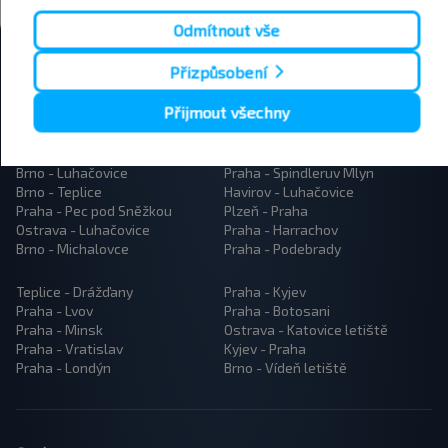
Přihlásit se
Odmítnout vše
Přizpůsobení
Přijmout všechny
Popularne trasy autobusów
Brno - Prostějov
Brno - Praha
Brno - Luhačovice
Praha - Spindleruv Mlyn
Brno - Teplice
Havirov - Luhačovice
Praha - Pec pod Sněžkou
Plzeň - Praha
Ostrava - Luhačovice
Praha - Harrachov
Brno - Michalovce
Praha - Podebrady
Teplice - Drážďany
Praha - Kyjev
Praha - Lvov
Praha - Botosani
Praha - Minsk
Ostrava - Katovice letiště
Praha - Vratislav
Kyjev - Praha
Praha - Londýn
Brno - Vídeň letiště