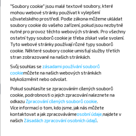
"Soubory cookie" jsou malé textové soubory, které
Počasí
mohou webové stránky používat k vylepšení
uživatelského prostředí. Podle zákona můžeme ukládat
soubory cookie do vašeho zařízení, pokud jsou nezbytně
09
10
11
nutné pro provoz těchto webových stránek. Pro všechny
+21°C
+18°C
+15°C
ostatní typy souborů cookie je třeba získat vaše svolení.
Den
Ráno
Tyto webové stránky používají různé typy souborů
cookie. Některé soubory cookie umisťují služby třetích
+16°C
+23°C
+19°C
Večer
Den
stran zobrazované na našich stránkách.
Svůj souhlas se
zásadami používání souborů
+19°C
+15°C
Večer
cookie
můžete
na našich webových stránkách
kdykoli
změnit nebo odvolat.
Pokud souhlasíte se zpracováním cílených souborů
cookie, podrobnosti o jejich zpracování naleznete na
Chcete cestovat levněji?
odkazu
Zpracování cílených souborů cookie
.
Nenechte si ujít akce, slevy a další zajímavé nabídky od společnosti
Více informací o tom,
kdo jsme, jak nás můžete
INFOBUS. Přihlaste se k odběru novinek a cestujte s námi levněji!
kontaktovat a jak zpracováváme
osobní údaje,
najdete v
našich
Zásadách zpracování osobních údajů
.