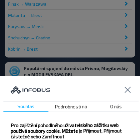
Pinsk → Warszawa
Malorita → Brest
Barysaw → Minsk
Shchuchyn → Gradno
Kobrin → Brest
Populární spojení do města Prisno, Mogilevskiy
r-n MOGILEVSKAYA OBL.
Mogilev → Prisno, Mogilevskiy r-n MOGILEVSKAYA OBL.
Autobusová nádraží a zastávky
Souhlas
Podrobnosti na
O nás
Присно-1
Pro zajištění pohodlného uživatelského zážitku web
Všechna autobusová nádraží Prisno, Mogilevskiy r-n
používá soubory cookie. Můžete je Přijmout, Přijmout
MOGILEVSKAYA OBL.
částečně nebo Zamítnout